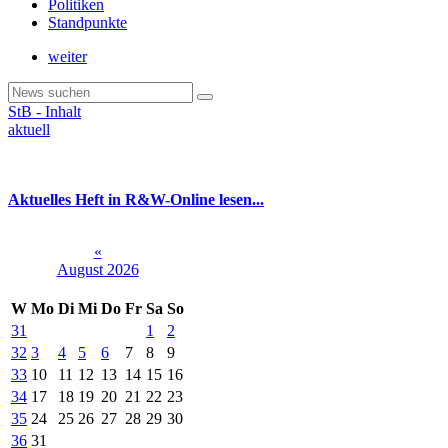
Politiken
Standpunkte
weiter
StB - Inhalt
aktuell
Aktuelles Heft in R&W-Online lesen...
«
August 2026
W
Mo
Di
Mi
Do
Fr
Sa
So
31
1
2
32
3
4
5
6
7
8
9
33
10
11
12
13
14
15
16
34
17
18
19
20
21
22
23
35
24
25
26
27
28
29
30
36
31