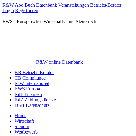
R&W
Abo
Buch
Datenbank
Veranstaltungen
Betriebs-Berater
Login
Registrieren
EWS - Europäisches Wirtschafts- und Steuerrecht
R&W online Datenbank
BB Betriebs-Berater
CB Compliance
RIW International
EWS Europa
RdF Finanzen
RdZ Zahlungsdienste
DSB-Datenschutz
Home
Wirtschaft
Steuern
Wettbewerb