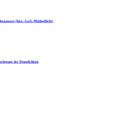
rbeaussage (hier: GwG-Meldepflicht)
erlegung der Dringlichkeit