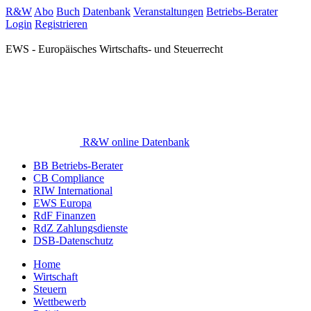
R&W
Abo
Buch
Datenbank
Veranstaltungen
Betriebs-Berater
Login
Registrieren
EWS - Europäisches Wirtschafts- und Steuerrecht
R&W online Datenbank
BB Betriebs-Berater
CB Compliance
RIW International
EWS Europa
RdF Finanzen
RdZ Zahlungsdienste
DSB-Datenschutz
Home
Wirtschaft
Steuern
Wettbewerb