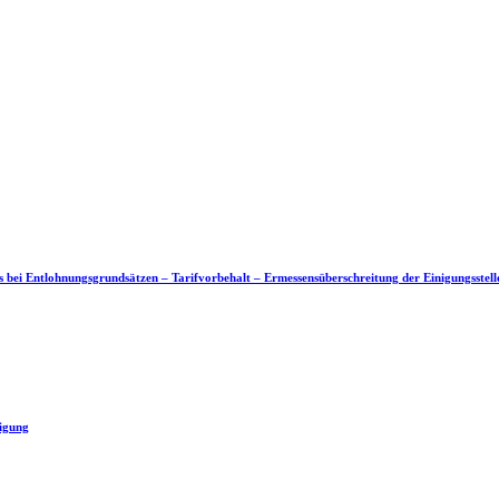
ts bei Entlohnungsgrundsätzen – Tarifvorbehalt – Ermessensüberschreitung der Einigungsstell
digung