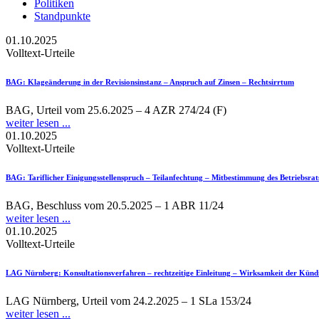
Politiken
Standpunkte
01.10.2025
Volltext-Urteile
BAG
: Klageänderung in der Revisionsinstanz – Anspruch auf Zinsen – Rechtsirrtum
BAG, Urteil vom 25.6.2025 – 4 AZR 274/24 (F)
weiter lesen ...
01.10.2025
Volltext-Urteile
BAG
: Tariflicher Einigungsstellenspruch – Teilanfechtung – Mitbestimmung des Betriebsra
BAG, Beschluss vom 20.5.2025 – 1 ABR 11/24
weiter lesen ...
01.10.2025
Volltext-Urteile
LAG Nürnberg
: Konsultationsverfahren – rechtzeitige Einleitung – Wirksamkeit der Kün
LAG Nürnberg, Urteil vom 24.2.2025 – 1 SLa 153/24
weiter lesen ...