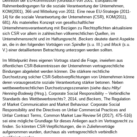
Definition der EU-Kommission (Grünbuch von 2001: Europäische
Rahmenbedingungen für die soziale Verantwortung der Unternehmen,
KOM(2001), 366 und Mitteilung von 2011: Eine neue EU-Strategie (2011-
14) für die soziale Verantwortung der Unternehmen (CSR), KOM(2011),
681). Als materielles Konzept von gesellschaftlicher
Unternehmensverantwortung mit Bezügen zu Rechtspflichten aktualisiere
sich CSR vor allem in zahlreichen völkerrechtlichen Quellen, im
Unternehmensrecht und im Haftungsrecht.
Beckers
deutete damit Aspekte
an, die in den folgenden Vorträgen von
Spindler
(s.u. III.) und
Mock
(s.u.
V.) einer detaillierteren Betrachtung unterzogen werden sollten.
Im Mittelpunkt ihres eigenen Vortrags stand die Frage, inwiefern aus
öffentlichen CSR-Bekenntnissen der Unternehmen vertragsrechtliche
Bindungen abgeleitet werden können. Die stärkere rechtliche
Durchsetzung solcher CSR-Selbstverpflichtungen von Unternehmen könne
deren vorausgesetzte soziale Verantwortung stärker betonen. Neben
wettbewerbsrechtlichen Durchsetzungsszenarien (siehe dazu
Hilty/
Henning-Bodewig
(Hrsg.), Corporate Social Responsibility – Verbindliche
Standards des Wettbewerbsrechts?, 2014, und
Beckers
, The Regulation
of Market Communication and Market Behaviour: Corporate Social
Responsibility and the Directives on Unfair Commercial Practices and
Unfair Contract Terms, Common Market Law Review 54 (2017), 475–516)
sei eine mögliche Grundlage für dieses Anliegen auch im Vertragsrecht zu
finden. So könnten CSR-Verpflichtungen, die in Zulieferverträge
aufgenommen wurden, durchaus als vertragsrechtlich verbindlich