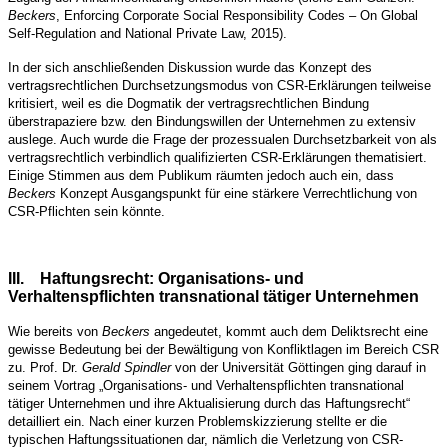
Beckers
, Enforcing Corporate Social Responsibility Codes – On Global
Self-Regulation and National Private Law, 2015).
In der sich anschließenden Diskussion wurde das Konzept des
vertragsrechtlichen Durchsetzungsmodus von CSR-Erklärungen teilweise
kritisiert, weil es die Dogmatik der vertragsrechtlichen Bindung
überstrapaziere bzw. den Bindungswillen der Unternehmen zu extensiv
auslege. Auch wurde die Frage der prozessualen Durchsetzbarkeit von als
vertragsrechtlich verbindlich qualifizierten CSR-Erklärungen thematisiert.
Einige Stimmen aus dem Publikum räumten jedoch auch ein, dass
Beckers
Konzept Ausgangspunkt für eine stärkere Verrechtlichung von
CSR-Pflichten sein könnte.
III.
Haftungsrecht: Organisations- und
Verhaltenspflichten transnational tätiger Unternehmen
Wie bereits von
Beckers
angedeutet, kommt auch dem Deliktsrecht eine
gewisse Bedeutung bei der Bewältigung von Konfliktlagen im Bereich CSR
zu. Prof. Dr.
Gerald Spindler
von der Universität Göttingen ging darauf in
seinem Vortrag „Organisations- und Verhaltenspflichten transnational
tätiger Unternehmen und ihre Aktualisierung durch das Haftungsrecht“
detailliert ein. Nach einer kurzen Problemskizzierung stellte er die
typischen Haftungssituationen dar, nämlich die Verletzung von CSR-