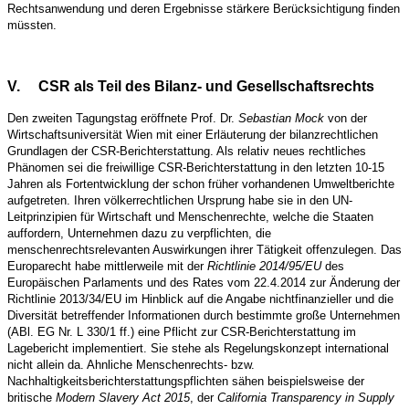
Rechtsanwendung und deren Ergebnisse stärkere Berücksichtigung finden
müssten.
V.
CSR als Teil des Bilanz- und Gesellschaftsrechts
Den zweiten Tagungstag eröffnete Prof. Dr.
Sebastian Mock
von der
Wirtschaftsuniversität Wien mit einer Erläuterung der bilanzrechtlichen
Grundlagen der CSR-Berichterstattung. Als relativ neues rechtliches
Phänomen sei die freiwillige CSR-Berichterstattung in den letzten 10-15
Jahren als Fortentwicklung der schon früher vorhandenen Umweltberichte
aufgetreten. Ihren völkerrechtlichen Ursprung habe sie in den UN-
Leitprinzipien für Wirtschaft und Menschenrechte, welche die Staaten
auffordern, Unternehmen dazu zu verpflichten, die
menschenrechtsrelevanten Auswirkungen ihrer Tätigkeit offenzulegen. Das
Europarecht habe mittlerweile mit der
Richtlinie 2014/95/EU
des
Europäischen Parlaments und des Rates vom 22.4.2014 zur Änderung der
Richtlinie 2013/34/EU im Hinblick auf die Angabe nichtfinanzieller und die
Diversität betreffender Informationen durch bestimmte große Unternehmen
(ABl. EG Nr. L 330/1 ff.) eine Pflicht zur CSR-Berichterstattung im
Lagebericht implementiert. Sie stehe als Regelungskonzept international
nicht allein da. Ahnliche Menschenrechts- bzw.
Nachhaltigkeitsberichterstattungspflichten sähen beispielsweise der
britische
Modern Slavery Act 2015
, der
California Transparency in Supply