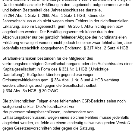
Da die nichtfinanzielle Erklärung in den Lagebericht aufgenommen werde
und keinen Bestandteil des Jahresabschlusses darstelle,
§§ 264 Abs. 1 Satz 1, 289b Abs. 1 Satz 1 HGB, könne der
Jahresabschluss auch nicht wegen eines Fehlers in der nichtfinanziellen
Erklärung, also im Lagebericht, gem. §§ 256 f. AktG nichtig sein bzw.
angefochten werden. Der Bestätigungsvermerk könne durch den
Abschlussprüfer nur bei gänzlich fehlender Abgabe der nichtfinanziellen
Erklärung verweigert werden, nicht jedoch bei einer zwar fehlerhaften, aber
jedenfalls tatsächlich abgegebenen Erklärung, § 317 Abs. 2 Satz 4 HGB.
Strafbarkeitsrisiken bestünden für die Mitglieder des
vertretungsberechtigten Gesellschaftsorgans oder des Aufsichtsrates einer
Kapitalgesellschaft in Form des § 331 Nr. 1 HGB („Unrichtige
Darstellung“), Bußgelder könnten gegen diese wegen
Ordnungswidrigkeiten gem. § 334 Abs. 1 Nr. 3 und 4 HGB verhängt
werden, allerdings auch gegen die Gesellschaft selbst,
§ 334 Abs. 3a HGB, § 30 OWiG.
Die zivilrechtlichen Folgen eines fehlerhaften CSR-Berichts seien noch
weitgehend unklar. Die Anfechtbarkeit von
Hauptversammlungsbeschlüssen, insbesondere von
Entlastungsbeschlüssen, wegen eines solchen Fehlers müsse jedenfalls
abgelehnt werden, es fehle an einem eindeutig schwerwiegenden Verstoß
gegen Gesetzesvorschriften oder gegen die Satzung.