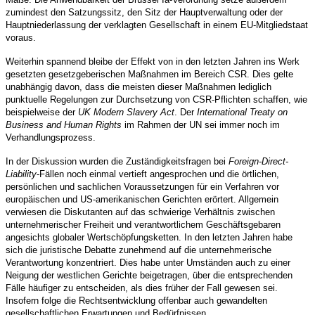
zumindest den Satzungssitz, den Sitz der Hauptverwaltung oder der
Hauptniederlassung der verklagten Gesellschaft in einem EU-Mitgliedstaat
voraus.
Weiterhin spannend bleibe der Effekt von in den letzten Jahren ins Werk
gesetzten gesetzgeberischen Maßnahmen im Bereich CSR. Dies gelte
unabhängig davon, dass die meisten dieser Maßnahmen lediglich
punktuelle Regelungen zur Durchsetzung von CSR-Pflichten schaffen, wie
beispielweise der
UK Modern Slavery Act
. Der
International Treaty on
Business and Human Rights
im Rahmen der UN sei immer noch im
Verhandlungsprozess.
In der Diskussion wurden die Zuständigkeitsfragen bei
Foreign-Direct-
Liability
-Fällen noch einmal vertieft angesprochen und die örtlichen,
persönlichen und sachlichen Voraussetzungen für ein Verfahren vor
europäischen und US-amerikanischen Gerichten erörtert. Allgemein
verwiesen die Diskutanten auf das schwierige Verhältnis zwischen
unternehmerischer Freiheit und verantwortlichem Geschäftsgebaren
angesichts globaler Wertschöpfungsketten. In den letzten Jahren habe
sich die juristische Debatte zunehmend auf die unternehmerische
Verantwortung konzentriert. Dies habe unter Umständen auch zu einer
Neigung der westlichen Gerichte beigetragen, über die entsprechenden
Fälle häufiger zu entscheiden, als dies früher der Fall gewesen sei.
Insofern folge die Rechtsentwicklung offenbar auch gewandelten
gesellschaftlichen Erwartungen und Bedürfnissen.