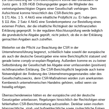
Justiz gem. § 335 HGB Ordnungsgelder gegen die Mitglieder des
vertretungsberechtigten Organs einer Gesellschaft verhängen. Dem
Aufsichtsrat komme hinsichtlich des CSR-Berichts gem.
§ 171 Abs. 1 S. 4 AktG eine inhaltliche Prüfpflicht zu. Er habe gem.
§ 111 Abs. 2 Satz 4 AktG eine Sonderkompetenz zur Bestellung eines
externen Prüfers, der die inhaltliche Richtigkeit der nichtfinanziellen
Erklärung gegenprüft. In der regulären Abschlussprüfung werde lediglich
die grundsätzliche Abgabe geprüft, nicht jedoch, ob die in der Erklärung
gemachten Angaben auch zutreffen.
Weiterhin sei die Pflicht zur Beachtung der CSR in der
Unternehmensführung begrenzt, schließlich habe sowohl der europäische
als auch der deutsche Gesetzgeber eine reine Berichtspflicht statuiert und
gerade keine
comply-or-explain
-Regelung. Außerdem komme es zu keiner
Selbstbindung der Gesellschaft bei Abgabe einer umfassenden (positiven)
nichtfinanziellen Erklärung. Die CSR-Berichtspflicht begründe auch keine
Notwendigkeit der Änderung des Unternehmensgegenstandes oder des
Gesellschaftszwecks, denn CSR-Maßnahmen würden zum anerkannten
Kernbereich unternehmerischen Handelns gehören, selbst wenn sie
freiwillig erfolgen.
Überraschenderweise hätten es der europäische und der deutsche
Gesetzgeber unterlassen, Regelungen hinsichtlich der Rechtsfolgen einer
fehlerhaften CSR-Berichterstattung aufzustellen. Denkbar seien insofern
bilanzrechtliche, straf- und bußgeldrechtliche sowie zivilrechtliche Folgen.