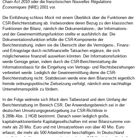
Chain Act 2010
oder die französischen
Nouvelles Régulations
Économiques
(NRE) 2001 vor.
Die Einführung schloss
Mock
mit einem Überblick über die Funktionen der
CSR-Berichterstattung ab. Insbesondere deren Bezug zu den klassischen
Funktionen der Bilanz, nämlich der Dokumentations-, der Informations-
und der Gewinnermittlungsfunktion stellte er ausführlich dar. Die
Dokumentationsfunktion erfülle die CSR-Komponente der
Berichterstattung, indem sie die Übersicht über die Vermögens-, Finanz-
und Ertragslage durch nichtfinanzielle Tatsachen ergänze, die sich
möglicherweise finanziell auswirken könnten. Der Informationsfunktion
werde Genüge getan, indem durch die CSR-Berichterstattung die
Informationsbasis für die Eingehung von Vertrags- und Rechtsbeziehungen
verbreitert werde. Lediglich der Gewinnermittlung diene die CSR-
Berichterstattung nicht. Stattdessen werde eine dem Bilanzrecht eigentlich
fremde ordnungspolitische Zielsetzung verfolgt, nämlich eine nachhaltige
Unternehmenspolitik zu fördern.
In der Folge widmete sich
Mock
dem Tatbestand und dem Umfang der
Berichterstattung im Bereich CSR. Der Anwendungsbereich sei in der
deutschen Umsetzungsgesetzgebung zur CSR-Richtlinie in
§ 289b Abs. 1 HGB bestimmt. Danach seien lediglich große,
kapitalmarktorientierte Kapitalgesellschaften mit einer Bilanzsumme von
mehr als 20 Mio. Euro und mit Umsatzerlösen von über 40 Mio. Euro
erfasst, die mehr als 500 Arbeitnehmer beschäftigen. In Deutschland