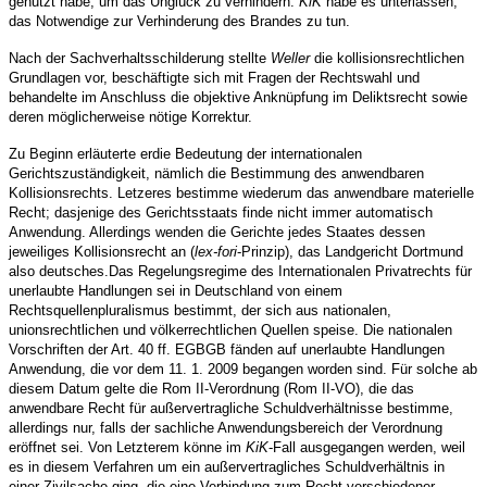
genutzt habe, um das Unglück zu verhindern.
KiK
habe es unterlassen,
das Notwendige zur Verhinderung des Brandes zu tun.
Nach der Sachverhaltsschilderung stellte
Weller
die kollisionsrechtlichen
Grundlagen vor, beschäftigte sich mit Fragen der Rechtswahl und
behandelte im Anschluss die objektive Anknüpfung im Deliktsrecht sowie
deren möglicherweise nötige Korrektur.
Zu Beginn erläuterte er
die Bedeutung der internationalen
Gerichtszuständigkeit, nämlich die Bestimmung des anwendbaren
Kollisionsrechts. Letzeres bestimme wiederum das anwendbare materielle
Recht; dasjenige des Gerichtsstaats finde nicht immer automatisch
Anwendung. Allerdings wenden die Gerichte jedes Staates dessen
jeweiliges Kollisionsrecht an (
lex-fori
-Prinzip), das Landgericht Dortmund
also deutsches.
Das Regelungsregime des Internationalen Privatrechts für
unerlaubte Handlungen sei in Deutschland von einem
Rechtsquellenpluralismus bestimmt, der sich aus nationalen,
unionsrechtlichen und völkerrechtlichen Quellen speise. Die nationalen
Vorschriften der Art. 40 ff. EGBGB fänden auf unerlaubte Handlungen
Anwendung, die vor dem 11. 1. 2009 begangen worden sind. Für solche ab
diesem Datum gelte die Rom II-Verordnung (Rom II-VO), die das
anwendbare Recht für außervertragliche Schuldverhältnisse bestimme,
allerdings nur, falls der sachliche Anwendungsbereich der Verordnung
eröffnet sei. Von Letzterem könne im
KiK
-Fall ausgegangen werden, weil
es in diesem Verfahren um ein außervertragliches Schuldverhältnis in
einer Zivilsache ging, die eine Verbindung zum Recht verschiedener