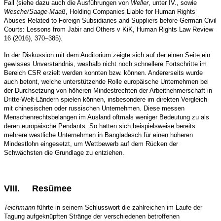
Fall (siehe dazu auch die Ausführungen von
Weller
, unter IV., sowie
Wesche/Saage-Maaß
, Holding Companies Liable for Human Rights
Abuses Related to Foreign Subsidiaries and Suppliers before German Civil
Courts: Lessons from Jabir and Others v KiK, Human Rights Law Review
16 (2016), 370–385).
In der Diskussion mit dem Auditorium zeigte sich auf der einen Seite ein
gewisses Unverständnis, weshalb nicht noch schnellere Fortschritte im
Bereich CSR erzielt werden konnten bzw. können. Andererseits wurde
auch betont, welche unterstützende Rolle europäische Unternehmen bei
der Durchsetzung von höheren Mindestrechten der Arbeitnehmerschaft in
Dritte-Welt-Ländern spielen können, insbesondere im direkten Vergleich
mit chinesischen oder russischen Unternehmen. Diese messen
Menschenrechtsbelangen im Ausland oftmals weniger Bedeutung zu als
deren europäische Pendants. So hätten sich beispielsweise bereits
mehrere westliche Unternehmen in Bangladesch für einen höheren
Mindestlohn eingesetzt, um Wettbewerb auf dem Rücken der
Schwächsten die Grundlage zu entziehen.
VIII.
Resümee
Teichmann
führte in seinem Schlusswort die zahlreichen im Laufe der
Tagung aufgeknüpften Stränge der verschiedenen betroffenen