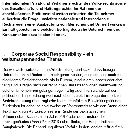
Internationalen Privat- und Verfahrensrechts, des Völkerrechts sowie
des Gesellschafts- und Haftungsrechts. Im Rahmen der
abschließenden Podiumsdiskussion erörterten die Teilnehmer
außerdem die Frage, inwiefern nationale und internationale
Rechtsregeln einer Ausbeutung von Menschen und Umwelt wirksam
Einhalt gebieten und welchen Beitrag deutsche Unternehmen und
Konsumenten dazu leisten können.
I.
Corporate Social Responsibility – ein
weltumspannendes Thema
Die weltweite wirtschaftliche Arbeitsteilung führt dazu, dass hiesige
Unternehmen in Ländern mit niedrigeren Kosten, zugleich aber auch mit
niedrigeren Sozialstandards als in Europa, produzieren lassen oder dort
tätig sind. Fragen nach der rechtlichen und tatsächlichen Verantwortung
solcher Unternehmen gelangen regelmäßig auch hierzulande auf der
politischen Tagesordnung weit nach oben, zuletzt im Zuge der medialen
Berichterstattung über tragische Industrieunfälle in Entwicklungsländern.
Zu denken ist dabei beispielsweise an Vorkommnisse wie den Brand einer
Textilfabrik von
Ali Enterprises
am Rande der pakistanischen
Millionenstadt Karatschi im Jahre 2012 oder den Einsturz des
Fabrikgebäudes
Rana Plaza
2013 nahe Dhaka, der Hauptstadt von
Bangladesch. Die Behandlung dieser Vorfälle in den Medien trifft auf ein