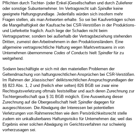
Pflichten durch Tochter- (oder Enkel-)Gesellschaften und durch Zulieferer
oder sonstige Subunternehmer. Im Vertragsrecht sah
Spindler
keine
geeignete Haftungsgrundlage. Jedenfalls würden sich insofern mehr
Fragen stellen, als man Antworten erhalte. So sei bei Kaufverträgen schon
die Mangelhaftigkeit der Kaufsache bei CSR-Verstößen in der Produktions-
und Lieferkette fraglich. Auch liege der Schaden nicht beim
Vertragspartner, sondern bei außerhalb der Vertragsbeziehung stehenden
Dritten, zumeist den Arbeitnehmern in den Produktionsländern. Eine
allgemeine vertragsrechtliche Haftung wegen Marktvertrauens in von
Unternehmen übernommene
Codes of Conducts
hielt
Spindler
für zu
weitgehend.
Sodann beschäftigte er sich mit den materiellen Problemen der
Geltendmachung von haftungsrechtlichen Ansprüchen bei CSR-Verstößen.
Im Rahmen der „klassischen“ deliktsrechtlichen Anspruchsgrundlagen der
§§ 823 Abs. 1, 2 und (freilich eher selten) 826 BGB sei zwar eine
Rechtsgutsverletzung oftmals feststellbar und auch deren Zurechnung zur
Tochtergesellschaft qua § 31 BGB möglich. Eine Ausweitung dieser
Zurechnung auf die Obergesellschaft hielt
Spindler
dagegen für
ausgeschlossen. Die Abwägung der Interessen bei potentiellen
Verletzungen von Rahmenrechten wie dem Persönlichkeitsrecht stelle
zudem ein unkalkulierbares Haftungsrisiko für Unternehmen dar, weil das
Ergebnis einer solchen Abwägung im Gerichtsverfahren nur schwierig
vorherzusagen sei.