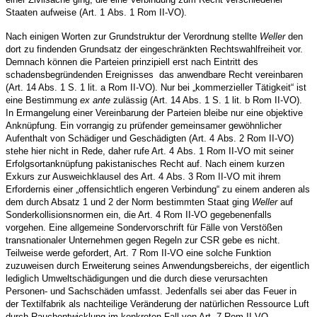
Staaten aufweise (Art. 1 Abs. 1 Rom II-VO).
Nach einigen Worten zur Grundstruktur der Verordnung stellte
Weller
den
dort zu findenden Grundsatz der eingeschränkten Rechtswahlfreiheit vor.
Demnach können die Parteien prinzipiell erst nach Eintritt des
schadensbegründenden Ereignisses
das anwendbare Recht vereinbaren
(Art. 14 Abs. 1 S. 1 lit. a Rom II-VO). Nur bei „kommerzieller Tätigkeit“ ist
eine Bestimmung
ex ante
zulässig (Art. 14 Abs. 1 S. 1 lit. b Rom II-VO).
In Ermangelung einer Vereinbarung der Parteien bleibe nur eine objektive
Anknüpfung. Ein vorrangig zu prüfender gemeinsamer gewöhnlicher
Aufenthalt von Schädiger und Geschädigten (Art. 4 Abs. 2 Rom II-VO)
stehe hier nicht in Rede, daher rufe Art. 4 Abs. 1 Rom II-VO mit seiner
Erfolgsortanknüpfung pakistanisches Recht auf. Nach einem kurzen
Exkurs zur Ausweichklausel des Art. 4 Abs. 3 Rom II-VO mit ihrem
Erfordernis einer „offensichtlich engeren Verbindung“ zu einem anderen als
dem durch Absatz 1 und 2 der Norm bestimmten Staat ging
Weller
auf
Sonderkollisionsnormen ein, die Art. 4 Rom II-VO gegebenenfalls
vorgehen. Eine allgemeine Sondervorschrift für Fälle von Verstößen
transnationaler Unternehmen gegen Regeln zur CSR gebe es nicht.
Teilweise werde gefordert, Art. 7 Rom II-VO eine solche Funktion
zuzuweisen durch Erweiterung seines Anwendungsbereichs, der eigentlich
lediglich Umweltschädigungen und die durch diese verursachten
Personen- und Sachschäden umfasst. Jedenfalls sei aber das Feuer in
der Textilfabrik als nachteilige Veränderung der natürlichen Ressource Luft
durch Rauchentwicklung im konkreten Fall von Art. 7 Rom II-VO