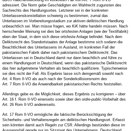
adressiert. Die Norm gebe Geschädigten ein Wahlrecht zugunsten des
Sachrechts des Handlungsortes. Letzterer sei in der konkreten
Unterlassenskonstellation schwierig zu bestimmen, zumal das
Unterlassen im Vorbereitungsstadium zur aktiven deliktischen Handlung
unbeachtlich sei. Man müsse fragen, wo
KiK
hätte handeln müssen. Nach
herrschender Meinung sei dies bei ortsfesten Anlagen (wie der Textilfabrik)
eben der Staat, in dem sich diese ortsfeste Anlage befindet. Nach dem
Deliktsrecht des Standortstaates der Anlage bestimme sich sodann die
Beachtlichkeit des Unterlassens im Ausland, im konkreten Fall der
pakistanischen Fabrik daher nach pakistanischem Deliktsrecht. Das
Unterlassen sei in Deutschland damit nur dann beachtlich und führe zu
einem Handlungsort in Deutschland, wenn das pakistanische Deliktsrecht
das hier aufgetretene Verhalten als beachtlich qualifiziere. Typischerweise
sei dies nicht der Fall. Als Ergebnis lasse sich demgemäß sowohl nach
Art. 4 Rom II-VO als auch nach der Sonderkollisionsnorm des
Art. 7 Rom II-VO die Anwendbarkeit pakistanischen Rechts feststellen.
Allerdings gebe es die Möglichkeit, dieses Ergebnis zu korrigieren – über
Art. 16 f. Rom II-VO einerseits sowie über den
ordre-public
-Vorbehalt des
Art. 26 Rom II-VO andererseits.
Art. 17 Rom II-VO ermögliche die faktische Berücksichtigung der
Sicherheits- und Verhaltensregeln am deliktischen Handlungsort. Erfasst
sein könnten damit auch Regeln zur CSR. Allerdings bestünden diese im
Ausgangsfall gerade nur im Sitzstaat des Unternehmens, Deutschland,