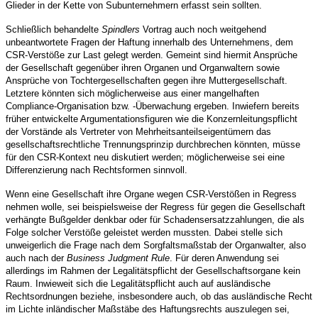
Glieder in der Kette von Subunternehmern erfasst sein sollten.
Schließlich behandelte
Spindlers
Vortrag auch noch weitgehend
unbeantwortete Fragen der Haftung innerhalb des Unternehmens, dem
CSR-Verstöße zur Last gelegt werden. Gemeint sind hiermit Ansprüche
der Gesellschaft gegenüber ihren Organen und Organwaltern sowie
Ansprüche von Tochtergesellschaften gegen ihre Muttergesellschaft.
Letztere könnten sich möglicherweise aus einer mangelhaften
Compliance-Organisation bzw. -Überwachung ergeben. Inwiefern bereits
früher entwickelte Argumentationsfiguren wie die Konzernleitungspflicht
der Vorstände als Vertreter von Mehrheitsanteilseigentümern das
gesellschaftsrechtliche Trennungsprinzip durchbrechen könnten, müsse
für den CSR-Kontext neu diskutiert werden; möglicherweise sei eine
Differenzierung nach Rechtsformen sinnvoll.
Wenn eine Gesellschaft ihre Organe wegen CSR-Verstößen in Regress
nehmen wolle, sei beispielsweise der Regress für gegen die Gesellschaft
verhängte Bußgelder denkbar oder für Schadensersatzzahlungen, die als
Folge solcher Verstöße geleistet werden mussten. Dabei stelle sich
unweigerlich die Frage nach dem Sorgfaltsmaßstab der Organwalter, also
auch nach der
Business Judgment Rule
. Für deren Anwendung sei
allerdings im Rahmen der Legalitätspflicht der Gesellschaftsorgane kein
Raum. Inwieweit sich die Legalitätspflicht auch auf ausländische
Rechtsordnungen beziehe, insbesondere auch, ob das ausländische Recht
im Lichte inländischer Maßstäbe des Haftungsrechts auszulegen sei,