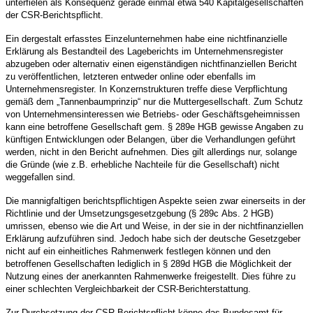
unterfielen als Konsequenz gerade einmal etwa 540 Kapitalgesellschaften
der CSR-Berichtspflicht.
Ein dergestalt erfasstes Einzelunternehmen habe eine nichtfinanzielle
Erklärung als Bestandteil des Lageberichts im Unternehmensregister
abzugeben oder alternativ einen eigenständigen nichtfinanziellen Bericht
zu veröffentlichen, letzteren entweder online oder ebenfalls im
Unternehmensregister. In Konzernstrukturen treffe diese Verpflichtung
gemäß dem „Tannenbaumprinzip“ nur die Muttergesellschaft. Zum Schutz
von Unternehmensinteressen wie Betriebs- oder Geschäftsgeheimnissen
kann eine betroffene Gesellschaft gem. § 289e HGB gewisse Angaben zu
künftigen Entwicklungen oder Belangen, über die Verhandlungen geführt
werden, nicht in den Bericht aufnehmen. Dies gilt allerdings nur, solange
die Gründe (wie z.B. erhebliche Nachteile für die Gesellschaft) nicht
weggefallen sind.
Die mannigfaltigen berichtspflichtigen Aspekte seien zwar einerseits in der
Richtlinie und der Umsetzungsgesetzgebung (§ 289c Abs. 2 HGB)
umrissen, ebenso wie die Art und Weise, in der sie in der nichtfinanziellen
Erklärung aufzuführen sind. Jedoch habe sich der deutsche Gesetzgeber
nicht auf ein einheitliches Rahmenwerk festlegen können und den
betroffenen Gesellschaften lediglich in § 289d HGB die Möglichkeit der
Nutzung eines der anerkannten Rahmenwerke freigestellt. Dies führe zu
einer schlechten Vergleichbarkeit der CSR-Berichterstattung.
Zur Durchsetzung der CSR-Berichtspflicht könne das Bundesamt für