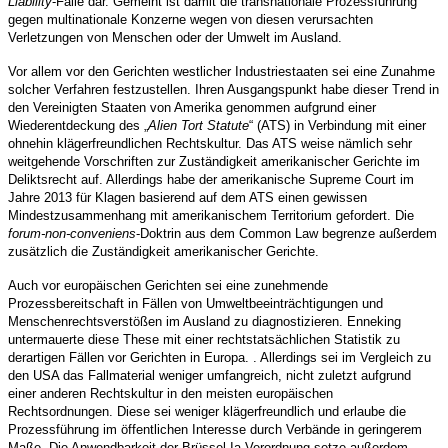
Liability
-Fälle dar. Gemeint ist damit die transnationale Prozessführung
gegen multinationale Konzerne wegen von diesen verursachten
Verletzungen von Menschen oder der Umwelt im Ausland.
Vor allem vor den Gerichten westlicher Industriestaaten sei eine Zunahme
solcher Verfahren festzustellen. Ihren Ausgangspunkt habe dieser Trend in
den Vereinigten Staaten von Amerika genommen aufgrund einer
Wiederentdeckung des „
Alien Tort Statute
“ (ATS) in Verbindung mit einer
ohnehin klägerfreundlichen Rechtskultur. Das ATS weise nämlich sehr
weitgehende Vorschriften zur Zuständigkeit amerikanischer Gerichte im
Deliktsrecht auf. Allerdings habe der amerikanische Supreme Court im
Jahre 2013 für Klagen basierend auf dem ATS einen gewissen
Mindestzusammenhang mit amerikanischem Territorium gefordert. Die
forum-non-conveniens
-Doktrin aus dem Common Law begrenze außerdem
zusätzlich die Zuständigkeit amerikanischer Gerichte.
Auch vor europäischen Gerichten sei eine zunehmende
Prozessbereitschaft in Fällen von Umweltbeeinträchtigungen und
Menschenrechtsverstößen im Ausland zu diagnostizieren. Enneking
untermauerte diese These mit einer rechtstatsächlichen Statistik zu
derartigen Fällen vor Gerichten in Europa. . Allerdings sei im Vergleich zu
den USA das Fallmaterial weniger umfangreich, nicht zuletzt aufgrund
einer anderen Rechtskultur in den meisten europäischen
Rechtsordnungen. Diese sei weniger klägerfreundlich und erlaube die
Prozessführung im öffentlichen Interesse durch Verbände in geringerem
Maße. Die Anwendbarkeit der Brüssel Ia-Verordnung setze außerdem