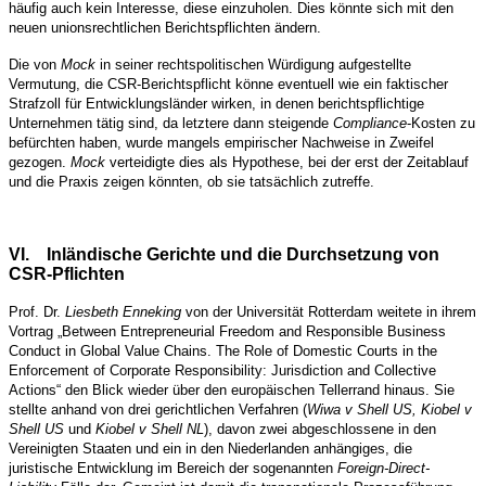
häufig auch kein Interesse, diese einzuholen. Dies könnte sich mit den
neuen unionsrechtlichen Berichtspflichten ändern.
Die von
Mock
in seiner rechtspolitischen Würdigung aufgestellte
Vermutung, die CSR-Berichtspflicht könne eventuell wie ein faktischer
Strafzoll für Entwicklungsländer wirken, in denen berichtspflichtige
Unternehmen tätig sind, da letztere dann steigende
Compliance
-Kosten zu
befürchten haben, wurde mangels empirischer Nachweise in Zweifel
gezogen.
Mock
verteidigte dies als Hypothese, bei der erst der Zeitablauf
und die Praxis zeigen könnten, ob sie tatsächlich zutreffe.
VI.
Inländische Gerichte und die Durchsetzung von
CSR-Pflichten
Prof. Dr.
Liesbeth Enneking
von der Universität Rotterdam weitete in ihrem
Vortrag „Between Entrepreneurial Freedom and Responsible Business
Conduct in Global Value Chains.
The Role of Domestic Courts in the
Enforcement of Corporate Responsibility: Jurisdiction and Collective
Actions“ den Blick wieder über den europäischen Tellerrand hinaus.
Sie
stellte anhand von drei gerichtlichen Verfahren (
Wiwa v Shell US, Kiobel v
Shell US
und
Kiobel v Shell NL
), davon zwei abgeschlossene in den
Vereinigten Staaten und ein in den Niederlanden anhängiges, die
juristische Entwicklung im Bereich der sogenannten
Foreign-Direct-