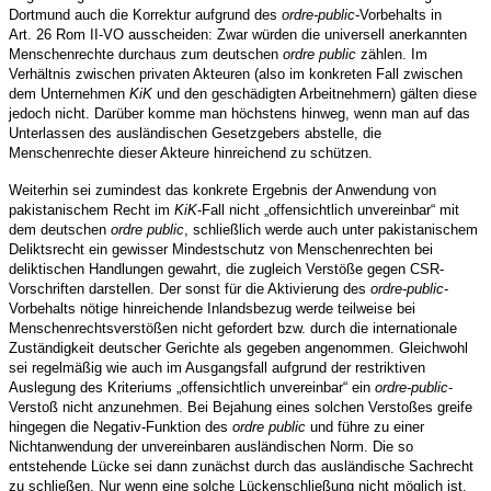
Dortmund auch die Korrektur aufgrund des
ordre-public
-Vorbehalts in
Art. 26 Rom II-VO ausscheiden: Zwar würden die universell anerkannten
Menschenrechte durchaus zum deutschen
ordre public
zählen. Im
Verhältnis zwischen privaten Akteuren (also im konkreten Fall zwischen
dem Unternehmen
KiK
und den geschädigten Arbeitnehmern) gälten diese
jedoch nicht. Darüber komme man höchstens hinweg, wenn man auf das
Unterlassen des ausländischen Gesetzgebers abstelle, die
Menschenrechte dieser Akteure hinreichend zu schützen.
Weiterhin sei zumindest das konkrete Ergebnis der Anwendung von
pakistanischem Recht im
KiK
-Fall nicht „offensichtlich unvereinbar“ mit
dem deutschen
ordre public
, schließlich werde auch unter pakistanischem
Deliktsrecht ein gewisser Mindestschutz von Menschenrechten bei
deliktischen Handlungen gewahrt, die zugleich Verstöße gegen CSR-
Vorschriften darstellen. Der sonst für die Aktivierung des
ordre-public
-
Vorbehalts nötige hinreichende Inlandsbezug werde teilweise bei
Menschenrechtsverstößen nicht gefordert bzw. durch die internationale
Zuständigkeit deutscher Gerichte als gegeben angenommen. Gleichwohl
sei regelmäßig wie auch im Ausgangsfall aufgrund der restriktiven
Auslegung des Kriteriums „offensichtlich unvereinbar“ ein
ordre-public
-
Verstoß nicht anzunehmen. Bei Bejahung eines solchen Verstoßes greife
hingegen die Negativ-Funktion des
ordre public
und führe zu einer
Nichtanwendung der unvereinbaren ausländischen Norm. Die so
entstehende Lücke sei dann zunächst durch das ausländische Sachrecht
zu schließen. Nur wenn eine solche Lückenschließung nicht möglich ist,