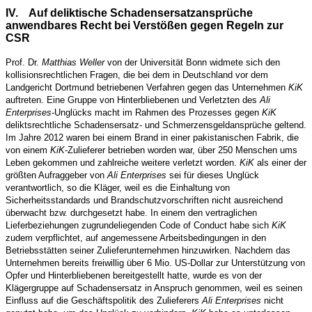
IV.
Auf deliktische Schadensersatzansprüche
anwendbares Recht bei Verstößen gegen Regeln zur
CSR
Prof. Dr.
Matthias Weller
von der Universität Bonn widmete sich den
kollisionsrechtlichen Fragen, die bei dem in Deutschland vor dem
Landgericht Dortmund betriebenen Verfahren gegen das Unternehmen
KiK
auftreten. Eine Gruppe von Hinterbliebenen und Verletzten des
Ali
Enterprises
-Unglücks macht im Rahmen des Prozesses gegen
KiK
deliktsrechtliche Schadensersatz- und Schmerzensgeldansprüche geltend.
Im Jahre 2012 waren bei einem Brand in einer pakistanischen Fabrik, die
von einem
KiK
-Zulieferer betrieben worden war, über 250 Menschen ums
Leben gekommen und zahlreiche weitere verletzt worden.
KiK
als einer der
größten Aufraggeber von
Ali Enterprises
sei für dieses Unglück
verantwortlich, so die Kläger, weil es die Einhaltung von
Sicherheitsstandards und Brandschutzvorschriften nicht ausreichend
überwacht bzw. durchgesetzt habe. In einem den vertraglichen
Lieferbeziehungen zugrundeliegenden Code of Conduct habe sich
KiK
zudem verpflichtet, auf angemessene Arbeitsbedingungen in den
Betriebsstätten seiner Zulieferunternehmen hinzuwirken. Nachdem das
Unternehmen bereits freiwillig über 6 Mio. US-Dollar zur Unterstützung von
Opfer und Hinterbliebenen bereitgestellt hatte, wurde es von der
Klägergruppe auf Schadensersatz in Anspruch genommen, weil es seinen
Einfluss auf die Geschäftspolitik des Zulieferers
Ali Enterprises
nicht