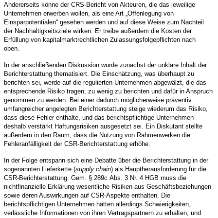
Andererseits könne der CRS-Bericht von Akteuren, die das jeweilige
Unternehmen erwerben wollen, als eine Art „Offenlegung von
Einsparpotentialen“ gesehen werden und auf diese Weise zum Nachteil
der Nachhaltigkeitsziele wirken. Er treibe außerdem die Kosten der
Erfüllung von kapitalmarktrechtlichen Zulassungsfolgepflichten nach
oben.
In der anschließenden Diskussion wurde zunächst der unklare Inhalt der
Berichterstattung thematisiert. Die Einschätzung, was überhaupt zu
berichten sei, werde auf die regulierten Unternehmen abgewälzt, die das
entsprechende Risiko tragen, zu wenig zu berichten und dafür in Anspruch
genommen zu werden. Bei einer dadurch möglicherweise präventiv
umfangreicher angelegten Berichterstattung steige wiederum das Risiko,
dass diese Fehler enthalte, und das berichtspflichtige Unternehmen
deshalb verstärkt Haftungsrisiken ausgesetzt sei. Ein Diskutant stellte
außerdem in den Raum, dass die Nutzung von Rahmenwerken die
Fehleranfälligkeit der CSR-Berichterstattung erhöhe.
In der Folge entspann sich eine Debatte über die Berichterstattung in der
sogenannten Lieferkette (
supply chain
) als Hauptherausforderung für die
CSR-Berichterstattung. Gem. § 289c Abs. 3 Nr. 4 HGB muss die
nichtfinanzielle Erklärung wesentliche Risiken aus Geschäftsbeziehungen
sowie deren Auswirkungen auf CSR-Aspekte enthalten. Die
berichtspflichtigen Unternehmen hätten allerdings Schwierigkeiten,
verlässliche Informationen von ihren Vertragspartnern zu erhalten, und