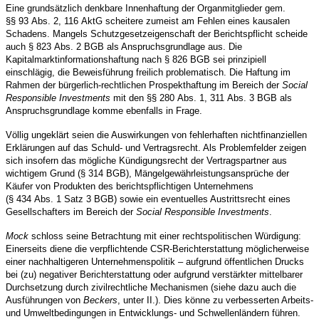
Eine grundsätzlich denkbare Innenhaftung der Organmitglieder gem.
§§ 93 Abs. 2, 116 AktG scheitere zumeist am Fehlen eines kausalen
Schadens. Mangels Schutzgesetzeigenschaft der Berichtspflicht scheide
auch § 823 Abs. 2 BGB als Anspruchsgrundlage aus. Die
Kapitalmarktinformationshaftung nach § 826 BGB sei prinzipiell
einschlägig, die Beweisführung freilich problematisch. Die Haftung im
Rahmen der bürgerlich-rechtlichen Prospekthaftung im Bereich der
Social
Responsible Investments
mit den §§ 280 Abs. 1, 311 Abs. 3 BGB als
Anspruchsgrundlage komme ebenfalls in Frage.
Völlig ungeklärt seien die Auswirkungen von fehlerhaften nichtfinanziellen
Erklärungen auf das Schuld- und Vertragsrecht. Als Problemfelder zeigen
sich insofern das mögliche Kündigungsrecht der Vertragspartner aus
wichtigem Grund (§ 314 BGB), Mängelgewährleistungsansprüche der
Käufer von Produkten des berichtspflichtigen Unternehmens
(§ 434 Abs. 1 Satz 3 BGB) sowie ein eventuelles Austrittsrecht eines
Gesellschafters im Bereich der
Social Responsible Investments
.
Mock
schloss seine Betrachtung mit einer rechtspolitischen Würdigung:
Einerseits diene die verpflichtende CSR-Berichterstattung möglicherweise
einer nachhaltigeren Unternehmenspolitik – aufgrund öffentlichen Drucks
bei (zu) negativer Berichterstattung oder aufgrund verstärkter mittelbarer
Durchsetzung durch zivilrechtliche Mechanismen (siehe dazu auch die
Ausführungen von
Beckers
, unter II.). Dies könne zu verbesserten Arbeits-
und Umweltbedingungen in Entwicklungs- und Schwellenländern führen.