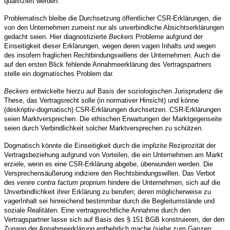
qualifiziert werden.
Problematisch bleibe die Durchsetzung öffentlicher CSR-Erklärungen, die
von den Unternehmen zumeist nur als unverbindliche Absichtserklärungen
gedacht seien. Hier diagnostizierte
Beckers
Probleme aufgrund der
Einseitigkeit dieser Erklärungen, wegen deren vagen Inhalts und wegen
des insofern fraglichen Rechtbindungswillens der Unternehmen. Auch die
auf den ersten Blick fehlende Annahmeerklärung des Vertragspartners
stelle ein dogmatisches Problem dar.
Beckers
entwickelte hierzu auf Basis der soziologischen Jurisprudenz die
These, das Vertragsrecht solle (in normativer Hinsicht) und könne
(deskriptiv-dogmatisch) CSR-Erklärungen durchsetzen. CSR-Erklärungen
seien Marktversprechen. Die ethischen Erwartungen der Marktgegenseite
seien durch Verbindlichkeit solcher Marktversprechen zu schützen.
Dogmatisch könnte die Einseitigkeit durch die implizite Reziprozität der
Vertragsbeziehung aufgrund von Vorteilen, die ein Unternehmen am Markt
erziele, wenn es eine CSR-Erklärung abgebe, überwunden werden. Die
Versprechensäußerung indiziere den Rechtsbindungswillen. Das Verbot
des
venire contra factum proprium
hindere die Unternehmen, sich auf die
Unverbindlichkeit ihrer Erklärung zu berufen; deren möglicherweise zu
vager
Inhalt sei hinreichend bestimmbar durch die Begleitumstände und
soziale Realitäten. Eine vertragsrechtliche Annahme durch den
Vertragspartner lasse sich auf Basis des § 151 BGB konstruieren, der den
Zugang der Annahmeerklärung entbehrlich mache (siehe zum Ganzen: