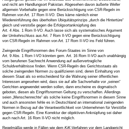
und nicht am Handlungsort Pakistan. Abgesehen davon äußerte
Weller
allgemein Vorbehalte gegen eine Berücksichtigung von CSR-Regeln im
Rahmen von Art. 17 Rom II-VO. Dies käme nämlich einer
Wiedereinführung des überholten Ubiquitätsprinzips „durch die Hintertüre“
gleich und verstoße gegen die Erfolgsortanknüpfung des
Art. 4 Abs. 1 Rom II-VO. Auch lasse sich als systematisches Argument
der Umkehrschluss aus Art. 7 Rom II-VO gegen eine Berücksichtigung
von CSR-Regeln im Rahmen von Art. 17 Rom II-VO ins Feld führen.
Zwingende Eingriffsnormen des Forum-Staates im Sinne von
Art. 9 Abs. 1 Rom I-VO könnten gem. Art. 16 Rom II-VO auch unabhängig
vom berufenen Sachrecht Anwendung auf außervertragliche
Schuldverhältnisse finden. Wenn CSR-Regeln des Gerichtsstaats als
solche zwingenden Normen zu qualifizieren sind, deren Einhaltung von
diesem Staat als so entscheidend für die Wahrung seiner öffentlichen
Interessen angesehen wird, dass sie auf alle Sachverhalte vor „seinen“
Gerichten angewendet werden sollen, dann erscheine es dogmatisch
geboten, diesen als Eingriffsnormen Geltung zu verschaffen. Allerdings
seien „Menschenrechte“ als solche keine Eingriffsnormen in diesem Sinne
und auch ansonsten fehle es in Deutschland an international zwingenden
Normen in Bezug auf die Verantwortlichkeit von Unternehmen für Verstöße
gegen CSR-Regeln. Eine Korrektur der objektiven Anknüpfung sei daher
auch nach Art. 16 Rom II-VO nicht möglich.
Regelmäßig werde in Fällen wie dem
KiK
-Verfahren vor dem Landgericht