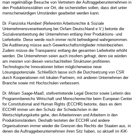
man regelmäßige Besuche von Vertretern der Auftraggeberunternehmen in
den Produktionsstätten vor Ort, die sicherstellen sollen, dass dort unter
menschenwürdigen Umständen gearbeitet werden kann.
Dr.
Franziska Humbert
(Referentin Arbeitsrechte & Soziale
Unternehmensverantwortung bei Oxfam Deutschland e.V.) betonte die
Sozialverantwortung der Unternehmen entlang ihrer Produktions- und
Lieferkette. Diese werde noch immer nicht befriedigend wahrgenommen.
Die Auditierung müsse auch Gewerkschaftsmitglieder miteinbeziehen.
Zudem müsse die Transparenz entlang der gesamten Lieferkette erhöht
werden. Die Unternehmen seien auch insofern gefragt, denn sie würden
am meisten von diesen verschachtelten Strukturen profitieren.
Technologische Innovationen böten möglicherweise neue
Lösungspotenziale. Schließlich lasse sich die Durchsetzung von CSR
durch Kooperationen mit lokalen Partnern, mit anderen Unternehmen der
Branche sowie mit Hochschulen verbessern.
Dr.
Miriam Saage-Maaß
, stellvertretende Legal Director sowie Leiterin des
Programmbereichs Wirtschaft und Menschenrechte beim European Center
for Constitutional and Human Rights (ECCHR) betonte, dass es dem
ECCHR immer um den Schutz der Schwächsten in der
Wertschöpfungskette gehe, den Arbeiterinnen und Arbeitern in den
Produktionsländern. Deshalb testeten der ECCHR und andere
Organisationen immer wieder die Grenzen des Rechts der Staaten aus, in
denen die Auftraggeberunternehmen ihren Sitz haben, so aktuell im
KiK
-