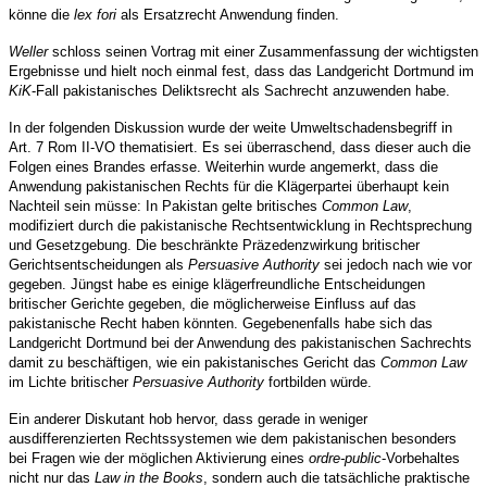
könne die
lex fori
als Ersatzrecht Anwendung finden.
Weller
schloss seinen Vortrag mit einer Zusammenfassung der wichtigsten
Ergebnisse und hielt noch einmal fest, dass das Landgericht Dortmund im
KiK
-Fall pakistanisches Deliktsrecht als Sachrecht anzuwenden habe.
In der folgenden Diskussion wurde der weite Umweltschadensbegriff in
Art. 7 Rom II-VO thematisiert. Es sei überraschend, dass dieser auch die
Folgen eines Brandes erfasse. Weiterhin wurde angemerkt, dass die
Anwendung pakistanischen Rechts für die Klägerpartei überhaupt kein
Nachteil sein müsse: In Pakistan gelte britisches
Common Law
,
modifiziert durch die pakistanische Rechtsentwicklung in Rechtsprechung
und Gesetzgebung. Die beschränkte Präzedenzwirkung britischer
Gerichtsentscheidungen als
Persuasive Authority
sei jedoch nach wie vor
gegeben. Jüngst habe es einige klägerfreundliche Entscheidungen
britischer Gerichte gegeben, die möglicherweise Einfluss auf das
pakistanische Recht haben könnten. Gegebenenfalls habe sich das
Landgericht Dortmund bei der Anwendung des pakistanischen Sachrechts
damit zu beschäftigen, wie ein pakistanisches Gericht das
Common Law
im Lichte britischer
Persuasive Authority
fortbilden würde.
Ein anderer Diskutant hob hervor, dass gerade in weniger
ausdifferenzierten Rechtssystemen wie dem pakistanischen besonders
bei Fragen wie der möglichen Aktivierung eines
ordre-public
-Vorbehaltes
nicht nur das
Law in the Books
, sondern auch die tatsächliche praktische