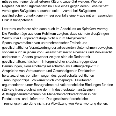
müsse noch einer detaillierteren Klärung zugeführt werden. Wie der
Regress bei den Organwaltern im Falle eines gegen deren Gesellschaft
verhängten Bußgeldes aussehen solle – zumal bei Bußgeldern
ausländischer Jurisdiktionen –, sei ebenfalls eine Frage mit umfassendem
Diskussionspotential.
Letzteres entfaltete sich dann auch im Anschluss an
Spindlers
Vortrag.
Die Wortbeiträge aus dem Publikum zeigten, dass sich die diesjährigen
Würzburger Europarechtstage nicht nur im titelgebenden
Spannungsverhältnis von unternehmerischer Freiheit und
gesellschaftlicher Verantwortung der adressierten Unternehmen bewegten,
sondern auch in jenem von Gesellschaftsrecht einerseits und Völkerrecht
andererseits. Anders gewendet zeigten sich die Redner mit
gesellschaftsrechtlichem Hintergrund eher skeptisch gegenüber
Bemühungen, Konzernobergesellschaften als Haftungsobjekt für
Ansprüche von Verbrauchern und Geschädigten in Drittländern
heranzuziehen, vor allem wegen des gesellschaftsrechtlichen
Trennungsprinzips. Völkerrechtlich vorgeprägte Diskutanten
argumentierten unter Bezugnahme auf völkerrechtliche Bindungen für eine
stärkere Inanspruchnahme der in Industriestaaten ansässigen
Auftraggeberunternehmen bei Menschenrechtsverstößen in der
Produktions- und Lieferkette. Das gesellschaftsrechtliche
Trennungsprinzip dürfe nicht zur Abwälzung von Verantwortung dienen.