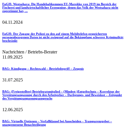
EuGH
: Westsahara: Die Handelsabkommen EU-Marokko von 2019 im Bereich der
Fischerei und landwirtschaftlicher Erzeugnisse, denen das Volk der Westsahara nicht
zugestimmt hat, ...
04.11.2024
EuGH
: Der Zugang der Polizei zu den auf einem Mobiltelefon gespeicherten
personenbezogenen Daten ist nicht zwingend auf die Bekämpfung schwerer Kriminalität
beschränkt
Nachrichten / Betriebs-Berater
11.09.2025
BAG
: Kündigung – Rechtswahl – Betriebsbegriff – Zeugnis
31.07.2025
BAG
: (Freigestelltes) Betriebsratsmitglied – (Mindest-)Entgeltschutz – Korrektur der
Vergütungsanpassung durch den Arbeitgeber – Darlegungs- und Beweislast – Zeitpunkt
des Vergütungsanpassungsanspruchs
12.06.2025
BAG
: Virtuelle Optionen – Verfallklausel bei Ausscheiden – Transparenzgebot –
unangemessene Benachteiligung