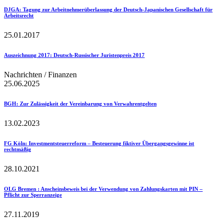
DJGA
: Tagung zur Arbeitnehmerüberlassung der Deutsch-Japanischen Gesellschaft für
Arbeitsrecht
25.01.2017
Auszeichnung 2017
: Deutsch-Russischer Juristenpreis 2017
Nachrichten / Finanzen
25.06.2025
BGH
: Zur Zulässigkeit der Vereinbarung von Verwahrentgelten
13.02.2023
FG Köln
: Investmentsteuerreform – Besteuerung fiktiver Übergangsgewinne ist
rechtmäßig
28.10.2021
OLG Bremen
: Anscheinsbeweis bei der Verwendung von Zahlungskarten mit PIN –
Pflicht zur Sperranzeige
27.11.2019