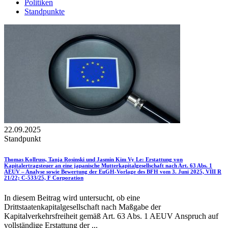
Politiken
Standpunkte
22.09.2025
Standpunkt
Thomas Kollruss, Tanja Rosinski und Jasmin Kim Vy Le
: Erstattung von
Kapitalertragsteuer an eine japanische Mutterkapitalgesellschaft nach Art. 63 Abs. 1
AEUV – Analyse sowie Bewertung der EuGH-Vorlage des BFH vom 3. Juni 2025, VIII R
21/22; C-533/25, F Corporation
In diesem Beitrag wird untersucht, ob eine
Drittstaatenkapitalgesellschaft nach Maßgabe der
Kapitalverkehrsfreiheit gemäß Art. 63 Abs. 1 AEUV Anspruch auf
vollständige Erstattung der ...