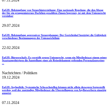
07.11.2024
EuGH
: Bekämpfung von Steuerhinterziehung: Eine nationale Regelung, die den Abzug
der für ein gruppeninternes Darlehen gezahlten Zinsen begrenzt, ist mit dem Unionsrecht
vereinbar
29.07.2024
EuGH
: Bekämpfung aggressiver Steuerplanung: Der Gerichtshof bestätigt die Gültigkeit
verschiedener Bestimmungen der Unionsrichtlinie
22.02.2024
EuGH
: Bürgerschaft: Es verstößt gegen Unionsrecht, wenn ein Mitgliedstaat einem seiner
Staatsangehörigen die Ausstellung eines als Reisedokument geltenden Personalausweises
...
Nachrichten / Politiken
19.12.2024
EuGH
: Asylpolitik: Systemische Schwachstellen können nicht allein deswegen festgestellt
werden, weil der zuständige Mitgliedstaat die Überstellungen von Asylbewerbern einseitig
aussetzt
07.11.2024