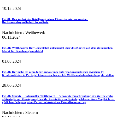
19.12.2024
EuGH
: Das Verbot der Beteiligung reiner Finanzinvestoren an einer
Rechtsanwaltsgesellschaft ist zulässig
Nachrichten / Wettbewerb
06.11.2024
EuGH
: Wettbewerb: Der Gerichtshof entscheidet über das Kartell auf dem italienischen
Markt für Bewehrungsrundstahl
01.08.2024
EuGH
: Der mehr als zehn Jahre andauernde Informationsaustausch zwischen 14
Kreditinstituten in Portugal könnte eine bezweckte Wettbewerbsbeschränkung darstellen
28.06.2024
EuGH
: Märkte – Potenzieller Wettbewerb – Bezweckte Einschränkung des Wettbewerbs
– Strategie zur Verzögerung des Markteintritts von Perindopril-Generika – Vergleich zur
gütlichen Beilegung eines Patentrechtsstreits – Patentlizenzvertrag
Nachrichten / Steuern