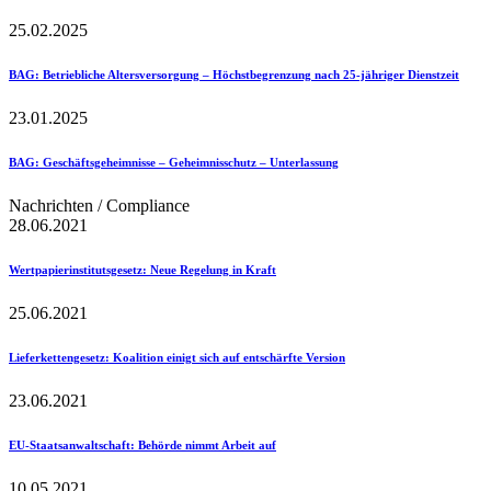
25.02.2025
BAG
: Betriebliche Altersversorgung – Höchstbegrenzung nach 25-jähriger Dienstzeit
23.01.2025
BAG
: Geschäftsgeheimnisse – Geheimnisschutz – Unterlassung
Nachrichten / Compliance
28.06.2021
Wertpapierinstitutsgesetz
: Neue Regelung in Kraft
25.06.2021
Lieferkettengesetz
: Koalition einigt sich auf entschärfte Version
23.06.2021
EU-Staatsanwaltschaft
: Behörde nimmt Arbeit auf
10.05.2021