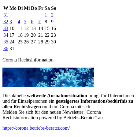
W
Mo
Di
Mi
Do
Fr
Sa
So
31
1
2
32
3
4
5
6
7
8
9
33
10
11
12
13
14
15
16
34
17
18
19
20
21
22
23
35
24
25
26
27
28
29
30
36
31
Corona Rechtsinformation
Die aktuelle
weltweite Ausnahmesituation
bringt für Unternehmen
und für Einzelpersonen ein
gesteigertes Informationsbedürfnis zu
allen Rechtsfragen
rund um Corona mit sich.
Melden Sie sich für den neuen Newsletter "Corona
Rechtsinformation powered by Betriebs-Berater" an.
https://corona.betriebs-berater.com/