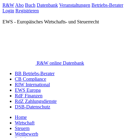
R&W
Abo
Buch
Datenbank
Veranstaltungen
Betriebs-Berater
Login
Registrieren
EWS - Europäisches Wirtschafts- und Steuerrecht
R&W online Datenbank
BB Betriebs-Berater
CB Compliance
RIW International
EWS Europa
RdF Finanzen
RdZ Zahlungsdienste
DSB-Datenschutz
Home
Wirtschaft
Steuern
Wettbewerb