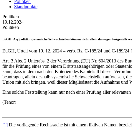
Politiken
Standpunkte
Politiken
19.12.2024
Politiken
EuGH
: Asylpolitik: Systemische Schwachstellen können nicht allein deswegen festgestellt w
EuGH, Urteil vom 19. 12. 2024 – verb. Rs. C-185/24 und C-189/24
Art. 3 Abs. 2 Unterabs. 2 der Verordnung (EU) Nr. 604/2013 des Eur
für die Prüfung eines von einem Drittstaatsangehörigen oder Staatenlos
kann, dass in dem nach den Kriterien des Kapitels III dieser Verord
beantragen, allein deshalb systemische Schwachstellen aufweisen, d
Union mit sich bringen, weil dieser Mitgliedstaat die Aufnahme und Wi
Eine solche Feststellung kann nur nach einer Prüfung aller relevante
(Tenor)
[1]
Die vorliegende Rechtssache ist mit einem fiktiven Namen bezeichn