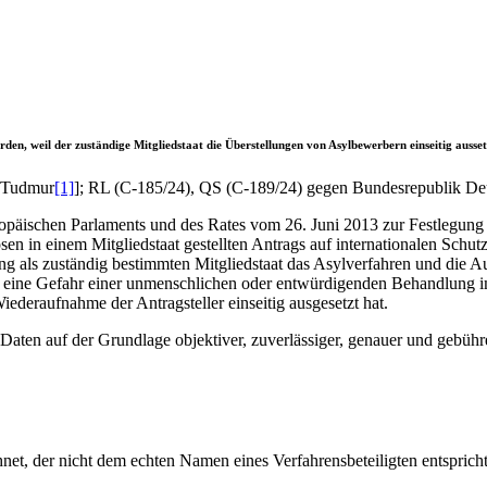
erden, weil der zuständige Mitgliedstaat die Überstellungen von Asylbewerbern einseitig ausset
 [Tudmur
[1]
]; RL (C-185/24), QS (C-189/24) gegen Bundesrepublik D
opäischen Parlaments und des Rates vom 26. Juni 2013 zur Festlegung d
en in einem Mitgliedstaat gestellten Antrags auf internationalen Schutz z
nung als zuständig bestimmten Mitgliedstaat das Asylverfahren und die 
ie eine Gefahr einer unmenschlichen oder entwürdigenden Behandlung i
ederaufnahme der Antragsteller einseitig ausgesetzt hat.
n Daten auf der Grundlage objektiver, zuverlässiger, genauer und gebüh
et, der nicht dem echten Namen eines Verfahrensbeteiligten entspricht