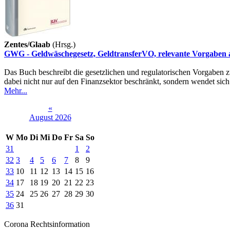
Zentes/Glaab
(Hrsg.)
GWG - Geldwäschegesetz, GeldtransferVO, relevante Vorgabe
Das Buch beschreibt die gesetzlichen und regulatorischen Vorgaben 
dabei nicht nur auf den Finanzsektor beschränkt, sondern wendet sich
Mehr...
«
August 2026
W
Mo
Di
Mi
Do
Fr
Sa
So
31
1
2
32
3
4
5
6
7
8
9
33
10
11
12
13
14
15
16
34
17
18
19
20
21
22
23
35
24
25
26
27
28
29
30
36
31
Corona Rechtsinformation