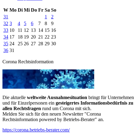
W
Mo
Di
Mi
Do
Fr
Sa
So
31
1
2
32
3
4
5
6
7
8
9
33
10
11
12
13
14
15
16
34
17
18
19
20
21
22
23
35
24
25
26
27
28
29
30
36
31
Corona Rechtsinformation
Die aktuelle
weltweite Ausnahmesituation
bringt für Unternehmen
und für Einzelpersonen ein
gesteigertes Informationsbedürfnis zu
allen Rechtsfragen
rund um Corona mit sich.
Melden Sie sich für den neuen Newsletter "Corona
Rechtsinformation powered by Betriebs-Berater" an.
https://corona.betriebs-berater.com/