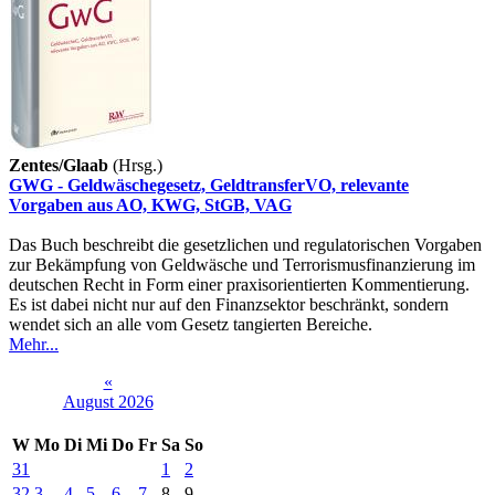
Zentes/Glaab
(Hrsg.)
GWG - Geldwäschegesetz, GeldtransferVO, relevante
Vorgaben aus AO, KWG, StGB, VAG
Das Buch beschreibt die gesetzlichen und regulatorischen Vorgaben
zur Bekämpfung von Geldwäsche und Terrorismusfinanzierung im
deutschen Recht in Form einer praxisorientierten Kommentierung.
Es ist dabei nicht nur auf den Finanzsektor beschränkt, sondern
wendet sich an alle vom Gesetz tangierten Bereiche.
Mehr...
«
August 2026
W
Mo
Di
Mi
Do
Fr
Sa
So
31
1
2
32
3
4
5
6
7
8
9