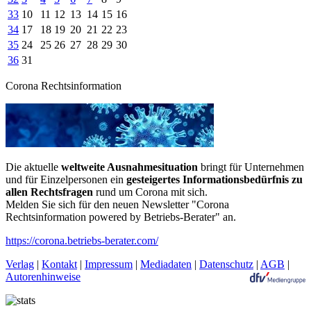
33
10
11
12
13
14
15
16
34
17
18
19
20
21
22
23
35
24
25
26
27
28
29
30
36
31
Corona Rechtsinformation
Die aktuelle
weltweite Ausnahmesituation
bringt für Unternehmen
und für Einzelpersonen ein
gesteigertes Informationsbedürfnis zu
allen Rechtsfragen
rund um Corona mit sich.
Melden Sie sich für den neuen Newsletter "Corona
Rechtsinformation powered by Betriebs-Berater" an.
https://corona.betriebs-berater.com/
Verlag
|
Kontakt
|
Impressum
|
Mediadaten
|
Datenschutz
|
AGB
|
Autorenhinweise