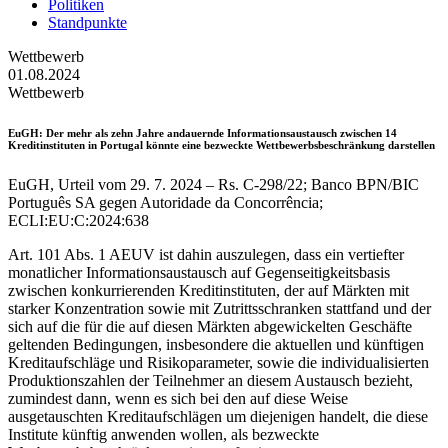
Politiken
Standpunkte
Wettbewerb
01.08.2024
Wettbewerb
EuGH
: Der mehr als zehn Jahre andauernde Informationsaustausch zwischen 14
Kreditinstituten in Portugal könnte eine bezweckte Wettbewerbsbeschränkung darstellen
EuGH, Urteil vom 29. 7. 2024 – Rs. C-298/22; Banco BPN/BIC
Português SA gegen Autoridade da Concorrência;
ECLI:EU:C:2024:638
Art. 101 Abs. 1 AEUV ist dahin auszulegen, dass ein vertiefter
monatlicher Informationsaustausch auf Gegenseitigkeitsbasis
zwischen konkurrierenden Kreditinstituten, der auf Märkten mit
starker Konzentration sowie mit Zutrittsschranken stattfand und der
sich auf die für die auf diesen Märkten abgewickelten Geschäfte
geltenden Bedingungen, insbesondere die aktuellen und künftigen
Kreditaufschläge und Risikoparameter, sowie die individualisierten
Produktionszahlen der Teilnehmer an diesem Austausch bezieht,
zumindest dann, wenn es sich bei den auf diese Weise
ausgetauschten Kreditaufschlägen um diejenigen handelt, die diese
Institute künftig anwenden wollen, als bezweckte