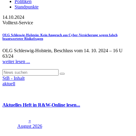
Politiken
Standpunkte
14.10.2024
Volltext-Service
OLG Schleswig-Holstein
: Kein Anspruch aus Cyber-Versicherung wegen falsch
beantworteter Risikofragen
OLG Schleswig-Holstein, Beschluss vom 14. 10. 2024 – 16 U
63/24
weiter lesen ...
StB - Inhalt
aktuell
Aktuelles Heft in R&W-Online lesen...
«
August 2026