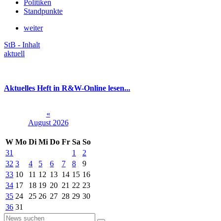
Politiken
Standpunkte
weiter
StB - Inhalt
aktuell
Aktuelles Heft in R&W-Online lesen...
«
August 2026
W
Mo
Di
Mi
Do
Fr
Sa
So
31
1
2
32
3
4
5
6
7
8
9
33
10
11
12
13
14
15
16
34
17
18
19
20
21
22
23
35
24
25
26
27
28
29
30
36
31