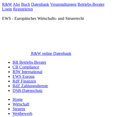
R&W
Abo
Buch
Datenbank
Veranstaltungen
Betriebs-Berater
Login
Registrieren
EWS - Europäisches Wirtschafts- und Steuerrecht
R&W online Datenbank
BB Betriebs-Berater
CB Compliance
RIW International
EWS Europa
RdF Finanzen
RdZ Zahlungsdienste
DSB-Datenschutz
Home
Wirtschaft
Steuern
Wettbewerb