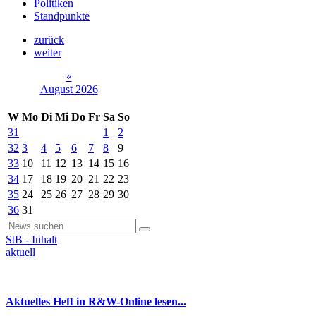
Politiken
Standpunkte
zurück
weiter
«
August 2026
W
Mo
Di
Mi
Do
Fr
Sa
So
31
1
2
32
3
4
5
6
7
8
9
33
10
11
12
13
14
15
16
34
17
18
19
20
21
22
23
35
24
25
26
27
28
29
30
36
31
StB - Inhalt
aktuell
Aktuelles Heft in R&W-Online lesen...