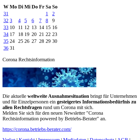
W
Mo
Di
Mi
Do
Fr
Sa
So
31
1
2
32
3
4
5
6
7
8
9
33
10
11
12
13
14
15
16
34
17
18
19
20
21
22
23
35
24
25
26
27
28
29
30
36
31
Corona Rechtsinformation
Die aktuelle
weltweite Ausnahmesituation
bringt für Unternehmen
und für Einzelpersonen ein
gesteigertes Informationsbedürfnis zu
allen Rechtsfragen
rund um Corona mit sich.
Melden Sie sich für den neuen Newsletter "Corona
Rechtsinformation powered by Betriebs-Berater" an.
https://corona.betriebs-berater.com/
Verlag
|
Kontakt
|
Impressum
|
Mediadaten
|
Datenschutz
|
AGB
|