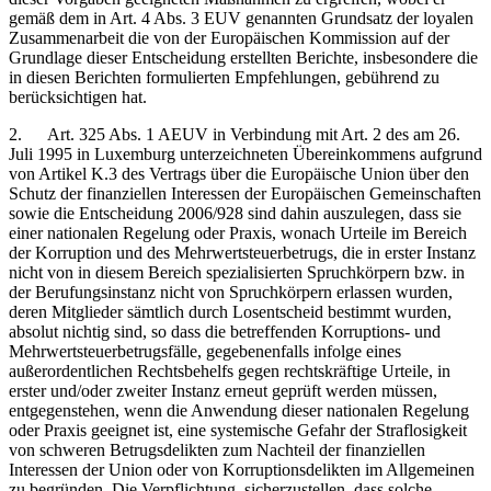
gemäß dem in Art. 4 Abs. 3 EUV genannten Grundsatz der loyalen
Zusammenarbeit die von der Europäischen Kommission auf der
Grundlage dieser Entscheidung erstellten Berichte, insbesondere die
in diesen Berichten formulierten Empfehlungen, gebührend zu
berücksichtigen hat.
2. Art. 325 Abs. 1 AEUV in Verbindung mit Art. 2 des am 26.
Juli 1995 in Luxemburg unterzeichneten Übereinkommens aufgrund
von Artikel K.3 des Vertrags über die Europäische Union über den
Schutz der finanziellen Interessen der Europäischen Gemeinschaften
sowie die Entscheidung 2006/928 sind dahin auszulegen, dass sie
einer nationalen Regelung oder Praxis, wonach Urteile im Bereich
der Korruption und des Mehrwertsteuerbetrugs, die in erster Instanz
nicht von in diesem Bereich spezialisierten Spruchkörpern bzw. in
der Berufungsinstanz nicht von Spruchkörpern erlassen wurden,
deren Mitglieder sämtlich durch Losentscheid bestimmt wurden,
absolut nichtig sind, so dass die betreffenden Korruptions- und
Mehrwertsteuerbetrugsfälle, gegebenenfalls infolge eines
außerordentlichen Rechtsbehelfs gegen rechtskräftige Urteile, in
erster und/oder zweiter Instanz erneut geprüft werden müssen,
entgegenstehen, wenn die Anwendung dieser nationalen Regelung
oder Praxis geeignet ist, eine systemische Gefahr der Straflosigkeit
von schweren Betrugsdelikten zum Nachteil der finanziellen
Interessen der Union oder von Korruptionsdelikten im Allgemeinen
zu begründen. Die Verpflichtung, sicherzustellen, dass solche