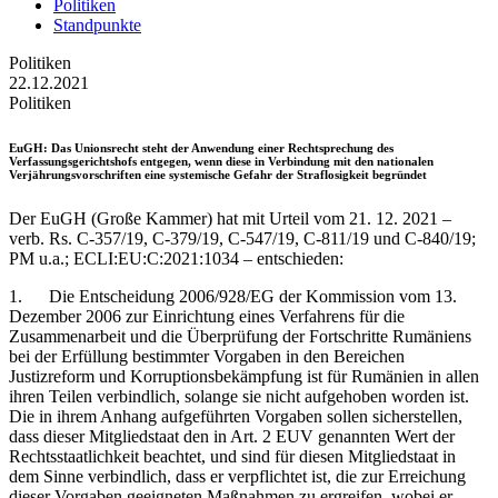
Politiken
Standpunkte
Politiken
22.12.2021
Politiken
EuGH
: Das Unionsrecht steht der Anwendung einer Rechtsprechung des
Verfassungsgerichtshofs entgegen, wenn diese in Verbindung mit den nationalen
Verjährungsvorschriften eine systemische Gefahr der Straflosigkeit begründet
Der EuGH (Große Kammer) hat mit Urteil vom 21. 12. 2021 –
verb. Rs. C-357/19, C-379/19, C-547/19, C-811/19 und C-840/19;
PM u.a.; ECLI:EU:C:2021:1034 – entschieden:
1. Die Entscheidung 2006/928/EG der Kommission vom 13.
Dezember 2006 zur Einrichtung eines Verfahrens für die
Zusammenarbeit und die Überprüfung der Fortschritte Rumäniens
bei der Erfüllung bestimmter Vorgaben in den Bereichen
Justizreform und Korruptionsbekämpfung ist für Rumänien in allen
ihren Teilen verbindlich, solange sie nicht aufgehoben worden ist.
Die in ihrem Anhang aufgeführten Vorgaben sollen sicherstellen,
dass dieser Mitgliedstaat den in Art. 2 EUV genannten Wert der
Rechtsstaatlichkeit beachtet, und sind für diesen Mitgliedstaat in
dem Sinne verbindlich, dass er verpflichtet ist, die zur Erreichung
dieser Vorgaben geeigneten Maßnahmen zu ergreifen, wobei er