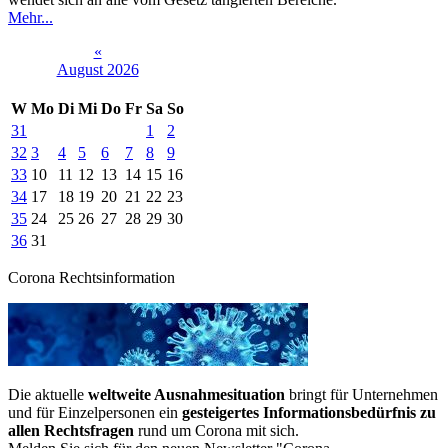
Mehr...
«
August 2026
W
Mo
Di
Mi
Do
Fr
Sa
So
31
1
2
32
3
4
5
6
7
8
9
33
10
11
12
13
14
15
16
34
17
18
19
20
21
22
23
35
24
25
26
27
28
29
30
36
31
Corona Rechtsinformation
Die aktuelle
weltweite Ausnahmesituation
bringt für Unternehmen
und für Einzelpersonen ein
gesteigertes Informationsbedürfnis zu
allen Rechtsfragen
rund um Corona mit sich.