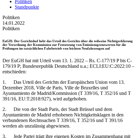
Politiken
Standpunkte
Politiken
14.01.2022
Politiken
EuGH
: Der Gerichtshof hebt das Urteil des Gerichts über die teilweise Nichtigerklärung
der Verordnung der Kommission zur Festsetzung von Emissionsgrenzwerten für die
Prüfungen im tatsächlichen Fahrbetrieb von leichten Neufahrzeugen auf
Der EuGH hat mit Urteil vom 13. 1. 2022 – Rs. C-177/19 P bis C-
179/19 P; Bundesrepublik Deutschland u.a.; ECLI:EU:C:2022:10 –
entschieden:
1. Das Urteil des Gerichts der Europäischen Union vom 13.
Dezember 2018, Ville de Paris, Ville de Bruxelles und
Ayuntamiento de Madrid/Kommission (T 339/16, T 352/16 und T
391/16, EU:T:2018:927), wird aufgehoben.
2. Die von der Stadt Paris, der Stadt Brüssel und dem
Ayuntamiento de Madrid erhobenen Nichtigkeitsklagen in den
verbundenen Rechtssachen T 339/16, T 352/16 und T 391/16
werden als unzulässig abgewiesen.
3. Jede Partei trägt ihre eigenen Kosten im Zusammenhang mit