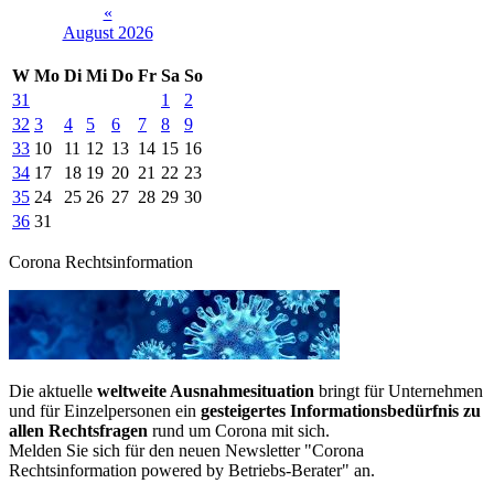
«
August 2026
W
Mo
Di
Mi
Do
Fr
Sa
So
31
1
2
32
3
4
5
6
7
8
9
33
10
11
12
13
14
15
16
34
17
18
19
20
21
22
23
35
24
25
26
27
28
29
30
36
31
Corona Rechtsinformation
Die aktuelle
weltweite Ausnahmesituation
bringt für Unternehmen
und für Einzelpersonen ein
gesteigertes Informationsbedürfnis zu
allen Rechtsfragen
rund um Corona mit sich.
Melden Sie sich für den neuen Newsletter "Corona
Rechtsinformation powered by Betriebs-Berater" an.