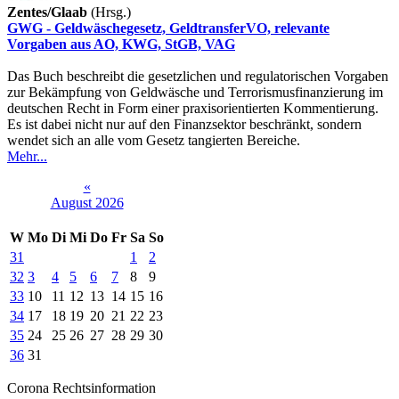
Zentes/Glaab
(Hrsg.)
GWG - Geldwäschegesetz, GeldtransferVO, relevante
Vorgaben aus AO, KWG, StGB, VAG
Das Buch beschreibt die gesetzlichen und regulatorischen Vorgaben
zur Bekämpfung von Geldwäsche und Terrorismusfinanzierung im
deutschen Recht in Form einer praxisorientierten Kommentierung.
Es ist dabei nicht nur auf den Finanzsektor beschränkt, sondern
wendet sich an alle vom Gesetz tangierten Bereiche.
Mehr...
«
August 2026
W
Mo
Di
Mi
Do
Fr
Sa
So
31
1
2
32
3
4
5
6
7
8
9
33
10
11
12
13
14
15
16
34
17
18
19
20
21
22
23
35
24
25
26
27
28
29
30
36
31
Corona Rechtsinformation