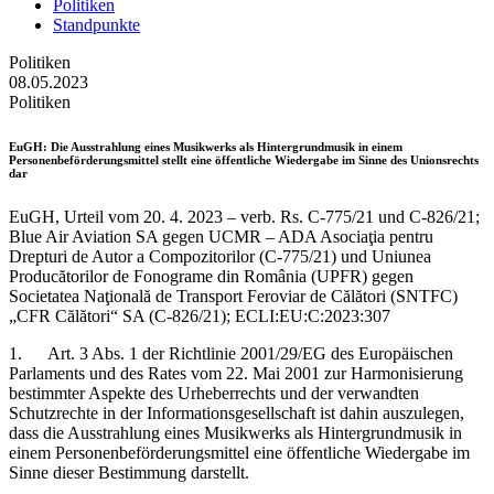
Politiken
Standpunkte
Politiken
08.05.2023
Politiken
EuGH
: Die Ausstrahlung eines Musikwerks als Hintergrundmusik in einem
Personenbeförderungsmittel stellt eine öffentliche Wiedergabe im Sinne des Unionsrechts
dar
EuGH, Urteil vom 20. 4. 2023 – verb. Rs. C‑775/21 und C‑826/21;
Blue Air Aviation SA gegen UCMR – ADA Asociaţia pentru
Drepturi de Autor a Compozitorilor (C-775/21) und Uniunea
Producătorilor de Fonograme din România (UPFR) gegen
Societatea Naţională de Transport Feroviar de Călători (SNTFC)
„CFR Călători“ SA (C‑826/21); ECLI:EU:C:2023:307
1. Art. 3 Abs. 1 der Richtlinie 2001/29/EG des Europäischen
Parlaments und des Rates vom 22. Mai 2001 zur Harmonisierung
bestimmter Aspekte des Urheberrechts und der verwandten
Schutzrechte in der Informationsgesellschaft ist dahin auszulegen,
dass die Ausstrahlung eines Musikwerks als Hintergrundmusik in
einem Personenbeförderungsmittel eine öffentliche Wiedergabe im
Sinne dieser Bestimmung darstellt.