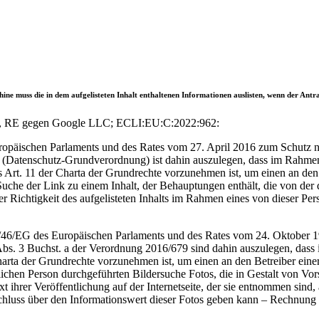
 muss die in dem aufgelisteten Inhalt enthaltenen Informationen auslisten, wenn der Antragst
U, RE gegen Google LLC; ECLI:EU:C:2022:962:
päischen Parlaments und des Rates vom 27. April 2016 zum Schutz na
 (Datenschutz-Grundverordnung) ist dahin auszulegen, dass im Rahme
Art. 11 der Charta der Grundrechte vorzunehmen ist, um einen an den 
r Suche der Link zu einem Inhalt, der Behauptungen enthält, die von de
er Richtigkeit des aufgelisteten Inhalts im Rahmen eines von dieser Pe
5/46/EG des Europäischen Parlaments und des Rates vom 24. Oktober 1
bs. 3 Buchst. a der Verordnung 2016/679 sind dahin auszulegen, das
arta der Grundrechte vorzunehmen ist, um einen an den Betreiber einer
lichen Person durchgeführten Bildersuche Fotos, die in Gestalt von Vor
ihrer Veröffentlichung auf der Internetseite, der sie entnommen sind, 
chluss über den Informationswert dieser Fotos geben kann – Rechnung z