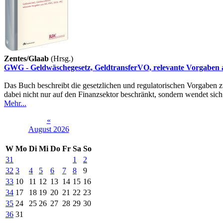
Zentes/Glaab
(Hrsg.)
GWG - Geldwäschegesetz, GeldtransferVO, relevante Vorgabe
Das Buch beschreibt die gesetzlichen und regulatorischen Vorgaben 
dabei nicht nur auf den Finanzsektor beschränkt, sondern wendet sich
Mehr...
«
August 2026
W
Mo
Di
Mi
Do
Fr
Sa
So
31
1
2
32
3
4
5
6
7
8
9
33
10
11
12
13
14
15
16
34
17
18
19
20
21
22
23
35
24
25
26
27
28
29
30
36
31