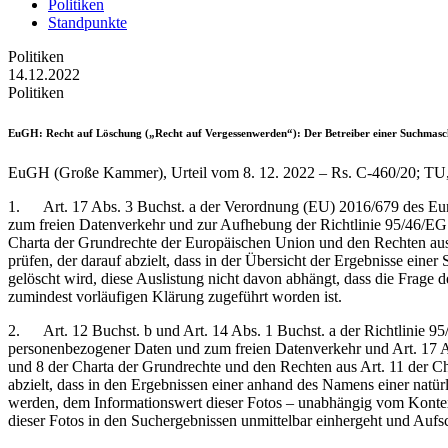
Politiken
Standpunkte
Politiken
14.12.2022
Politiken
EuGH
: Recht auf Löschung („Recht auf Vergessenwerden“): Der Betreiber einer Suchmaschine
EuGH (Große Kammer), Urteil vom 8. 12. 2022 – Rs. C-460/20; T
1. Art. 17 Abs. 3 Buchst. a der Verordnung (EU) 2016/679 des Euro
zum freien Datenverkehr und zur Aufhebung der Richtlinie 95/46/EG
Charta der Grundrechte der Europäischen Union und den Rechten aus 
prüfen, der darauf abzielt, dass in der Übersicht der Ergebnisse eine
gelöscht wird, diese Auslistung nicht davon abhängt, dass die Frage d
zumindest vorläufigen Klärung zugeführt worden ist.
2. Art. 12 Buchst. b und Art. 14 Abs. 1 Buchst. a der Richtlinie 9
personenbezogener Daten und zum freien Datenverkehr und Art. 17 A
und 8 der Charta der Grundrechte und den Rechten aus Art. 11 der Ch
abzielt, dass in den Ergebnissen einer anhand des Namens einer natür
werden, dem Informationswert dieser Fotos – unabhängig vom Kontext 
dieser Fotos in den Suchergebnissen unmittelbar einhergeht und Aufs