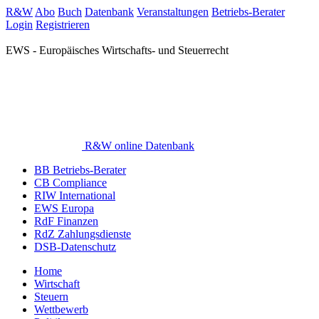
R&W
Abo
Buch
Datenbank
Veranstaltungen
Betriebs-Berater
Login
Registrieren
EWS - Europäisches Wirtschafts- und Steuerrecht
R&W online Datenbank
BB Betriebs-Berater
CB Compliance
RIW International
EWS Europa
RdF Finanzen
RdZ Zahlungsdienste
DSB-Datenschutz
Home
Wirtschaft
Steuern
Wettbewerb