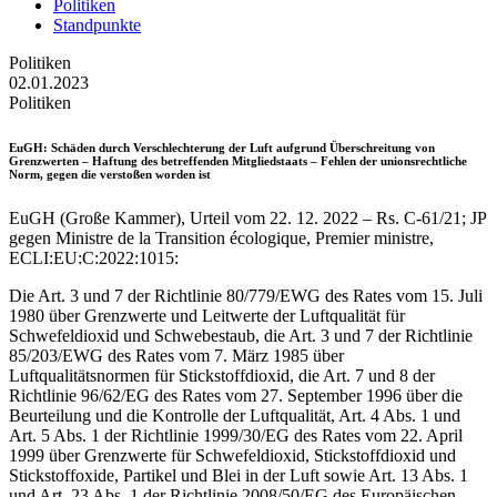
Politiken
Standpunkte
Politiken
02.01.2023
Politiken
EuGH
: Schäden durch Verschlechterung der Luft aufgrund Überschreitung von
Grenzwerten – Haftung des betreffenden Mitgliedstaats – Fehlen der unionsrechtliche
Norm, gegen die verstoßen worden ist
EuGH (Große Kammer), Urteil vom 22. 12. 2022 – Rs. C-61/21; JP
gegen Ministre de la Transition écologique, Premier ministre,
ECLI:EU:C:2022:1015:
Die Art. 3 und 7 der Richtlinie 80/779/EWG des Rates vom 15. Juli
1980 über Grenzwerte und Leitwerte der Luftqualität für
Schwefeldioxid und Schwebestaub, die Art. 3 und 7 der Richtlinie
85/203/EWG des Rates vom 7. März 1985 über
Luftqualitätsnormen für Stickstoffdioxid, die Art. 7 und 8 der
Richtlinie 96/62/EG des Rates vom 27. September 1996 über die
Beurteilung und die Kontrolle der Luftqualität, Art. 4 Abs. 1 und
Art. 5 Abs. 1 der Richtlinie 1999/30/EG des Rates vom 22. April
1999 über Grenzwerte für Schwefeldioxid, Stickstoffdioxid und
Stickstoffoxide, Partikel und Blei in der Luft sowie Art. 13 Abs. 1
und Art. 23 Abs. 1 der Richtlinie 2008/50/EG des Europäischen