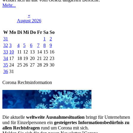
Mehr...
«
August 2026
W
Mo
Di
Mi
Do
Fr
Sa
So
31
1
2
32
3
4
5
6
7
8
9
33
10
11
12
13
14
15
16
34
17
18
19
20
21
22
23
35
24
25
26
27
28
29
30
36
31
Corona Rechtsinformation
Die aktuelle
weltweite Ausnahmesituation
bringt für Unternehmen
und für Einzelpersonen ein
gesteigertes Informationsbedürfnis zu
allen Rechtsfragen
rund um Corona mit sich.