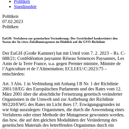
Politiken
Standpunkte
Politiken
07.02.2023
Politiken
EuGH
: Verfahren zur genetischen Veränderung: Der Gerichtshof konkretisiert den
Status der In-vitro-Zufallsmutagenese im Hinblick auf die GVO-Richtlinie
Der EuGH (Große Kammer) hat mit Urteil vom 7. 2. 2023 – Rs. C-
688/21; Confédération paysanne Réseau Semences Paysannes, Les
Amis de la Terre France, u.a. gegen Premier ministre, Ministre de
l’Agriculture et de l’Alimentation; ECLI:EU:C:2023:75 –
entschieden:
Art. 3 Abs. 1 in Verbindung mit Anhang I B Nr. 1 der Richtlinie
2001/18/EG des Europäischen Parlaments und des Rates vom 12.
März 2001 über die absichtliche Freisetzung genetisch veränderter
Organismen in die Umwelt und zur Aufhebung der Richtlinie
90/220/EWG des Rates im Licht ihres 17. Erwägungsgrundes ist
wie folgt auszulegen: Organismen, die durch die Anwendung eines
Verfahrens oder einer Methode der Mutagenese gewonnen werden,
das bzw. die auf den gleichen Modalitäten der Veränderung des
genetischen Materials des betreffenden Organismus durch ein