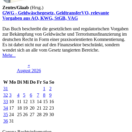
Zentes/Glaab
(Hrsg.)
GWG - Geldwäschegesetz, GeldtransferVO, relevante
Vorgaben aus AO, KWG, StGB, VAG
Das Buch beschreibt die gesetzlichen und regulatorischen Vorgaben
zur Bekämpfung von Geldwäsche und Terrorismusfinanzierung im
deutschen Recht in Form einer praxisorientierten Kommentierung.
Es ist dabei nicht nur auf den Finanzsektor beschränkt, sondern
wendet sich an alle vom Gesetz tangierten Bereiche.
Mehr...
«
August 2026
W
Mo
Di
Mi
Do
Fr
Sa
So
31
1
2
32
3
4
5
6
7
8
9
33
10
11
12
13
14
15
16
34
17
18
19
20
21
22
23
35
24
25
26
27
28
29
30
36
31
Corona Rechtsinformation