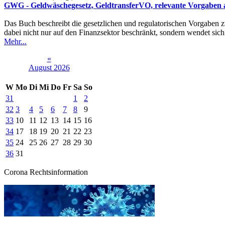
GWG - Geldwäschegesetz, GeldtransferVO, relevante Vorgabe
Das Buch beschreibt die gesetzlichen und regulatorischen Vorgaben 
dabei nicht nur auf den Finanzsektor beschränkt, sondern wendet sich
Mehr...
«
August 2026
W
Mo
Di
Mi
Do
Fr
Sa
So
31
1
2
32
3
4
5
6
7
8
9
33
10
11
12
13
14
15
16
34
17
18
19
20
21
22
23
35
24
25
26
27
28
29
30
36
31
Corona Rechtsinformation