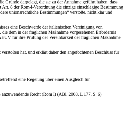
die Gründe dargelegt, die sie zu der Annahme geführt haben, dass
t Art. 8 der Rom-I-Verordnung die einzige einschlägige Bestimmung
dere unionsrechtliche Bestimmungen“ verstoße, nicht klar und
sses eine Beschwerde der italienischen Vereinigung von
ung, die dem in der fraglichen Maßnahme vorgesehenen Erfordernis
6 AEUV für ihre Prüfung der Vereinbarkeit der fraglichen Maßnahme
erstoßen hat, und erklärt daher den angefochtenen Beschluss für
etreffend eine Regelung über einen Ausgleich für
e anzuwendende Recht (Rom I) (ABl. 2008, L 177, S. 6).