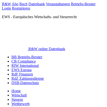
R&W
Abo
Buch
Datenbank
Veranstaltungen
Betriebs-Berater
Login
Registrieren
EWS - Europäisches Wirtschafts- und Steuerrecht
R&W online Datenbank
BB Betriebs-Berater
CB Compliance
RIW International
EWS Europa
RdF Finanzen
RdZ Zahlungsdienste
DSB-Datenschutz
Home
Wirtschaft
Steuern
Wettbewerb