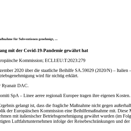
emaßnahme für Subventionen genehmigt, ...
nhang mit der Covid-19-Pandemie gewährt hat
Europäische Kommission; ECLI:EU:T:2023:279
ber 2020 über die staatliche Beihilfe SA.59029 (2020/N) – Italien 
triebsgenehmigung wird für nichtig erklärt.
er Ryanair DAC.
iti SpA – Linee aeree regionali Europee tragen ihre eigenen Kosten.
gebnis gelangt ist, dass die fragliche Maßnahme nicht gegen außerhalb 
ublik der Europäischen Kommission eine Beihilfemaßnahme mit. Diese 
nehmen mit italienischer Betriebsgenehmigung gewährt wurden (im Fol
htigten Luftfahrtunternehmen infolge der Reisebeschränkungen und d