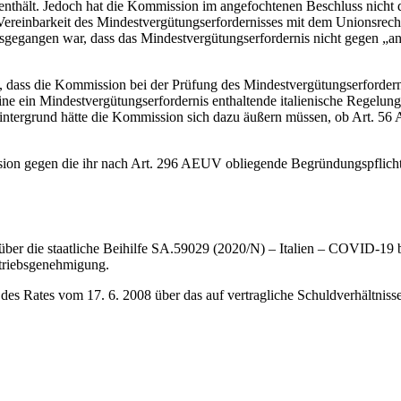
 enthält. Jedoch hat die Kommission im angefochtenen Beschluss nicht 
ereinbarkeit des Mindestvergütungserfordernisses mit dem Unionsrech
sgegangen war, dass das Mindestvergütungserfordernis nicht gegen „an
dass die Kommission bei der Prüfung des Mindestvergütungserforderni
s eine ein Mindestvergütungserfordernis enthaltende italienische Regel
 Hintergrund hätte die Kommission sich dazu äußern müssen, ob Art. 5
on gegen die ihr nach Art. 296 AEUV obliegende Begründungspflicht v
er die staatliche Beihilfe SA.59029 (2020/N) – Italien – COVID-19 b
etriebsgenehmigung.
s Rates vom 17. 6. 2008 über das auf vertragliche Schuldverhältniss