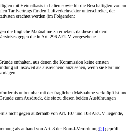
igten mit Heimatbasis in Italien sowie für die Beschäftigten von an
en Tarifvertrags für den Luftverkehrsektor unterschreitet, der
ativsten erachtet werden (im Folgenden:
gen die fragliche Maßnahme zu erheben, da diese mit dem
n Verstoßes gegen die in Art. 296 AEUV vorgesehene
e Gründe enthalten, aus denen die Kommission keine ernsten
ündung ist insoweit als ausreichend anzusehen, wenn sie klar und
vorlägen.
ordernis untrennbar mit der fraglichen Maßnahme verknüpft ist und
ie Gründe zum Ausdruck, die sie zu diesen beiden Ausführungen
dernis nicht gegen außerhalb von Art. 107 und 108 AEUV liegende,
stimmung als anhand von Art. 8 der Rom-I-Verordnung
[2]
geprüft