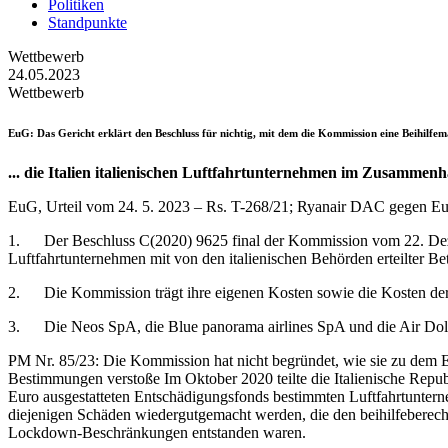
Politiken
Standpunkte
Wettbewerb
24.05.2023
Wettbewerb
EuG
: Das Gericht erklärt den Beschluss für nichtig, mit dem die Kommission eine Beihilf
... die Italien italienischen Luftfahrtunternehmen im Zusamme
EuG, Urteil vom 24. 5. 2023 – Rs. T-268/21; Ryanair DAC gegen 
1. Der Beschluss C(2020) 9625 final der Kommission vom 22. Dezem
Luftfahrtunternehmen mit von den italienischen Behörden erteilter Be
2. Die Kommission trägt ihre eigenen Kosten sowie die Kosten d
3. Die Neos SpA, die Blue panorama airlines SpA und die Air Dolom
PM Nr. 85/23: Die Kommission hat nicht begründet, wie sie zu dem Er
Bestimmungen verstoße Im Oktober 2020 teilte die Italienische Rep
Euro ausgestatteten Entschädigungsfonds bestimmten Luftfahrtunter
diejenigen Schäden wiedergutgemacht werden, die den beihilfeberec
Lockdown-Beschränkungen entstanden waren.