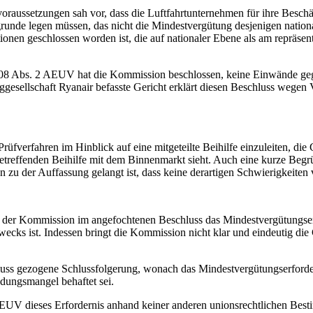
aussetzungen sah vor, dass die Luftfahrtunternehmen für ihre Beschäft
runde legen müssen, das nicht die Mindestvergütung desjenigen national
en geschlossen worden ist, die auf nationaler Ebene als am repräsent
 108 Abs. 2 AEUV hat die Kommission beschlossen, keine Einwände ge
uggesellschaft Ryanair befasste Gericht erklärt diesen Beschluss wege
üfverfahren im Hinblick auf eine mitgeteilte Beihilfe einzuleiten, di
betreffenden Beihilfe mit dem Binnenmarkt sieht. Auch eine kurze Begr
zu der Auffassung gelangt ist, dass keine derartigen Schwierigkeiten 
n der Kommission im angefochtenen Beschluss das Mindestvergütungserf
Zwecks ist. Indessen bringt die Kommission nicht klar und eindeutig d
chluss gezogene Schlussfolgerung, wonach das Mindestvergütungserfor
dungsmangel behaftet sei.
 AEUV dieses Erfordernis anhand keiner anderen unionsrechtlichen Be