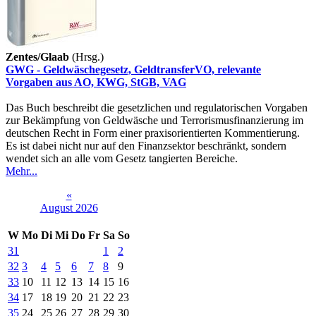
Zentes/Glaab
(Hrsg.)
GWG - Geldwäschegesetz, GeldtransferVO, relevante
Vorgaben aus AO, KWG, StGB, VAG
Das Buch beschreibt die gesetzlichen und regulatorischen Vorgaben
zur Bekämpfung von Geldwäsche und Terrorismusfinanzierung im
deutschen Recht in Form einer praxisorientierten Kommentierung.
Es ist dabei nicht nur auf den Finanzsektor beschränkt, sondern
wendet sich an alle vom Gesetz tangierten Bereiche.
Mehr...
«
August 2026
W
Mo
Di
Mi
Do
Fr
Sa
So
31
1
2
32
3
4
5
6
7
8
9
33
10
11
12
13
14
15
16
34
17
18
19
20
21
22
23
35
24
25
26
27
28
29
30