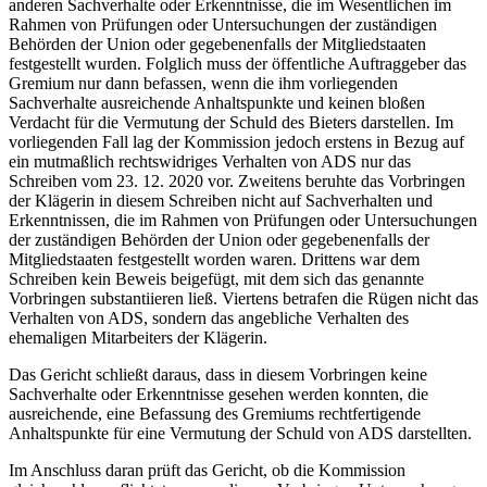
anderen Sachverhalte oder Erkenntnisse, die im Wesentlichen im
Rahmen von Prüfungen oder Untersuchungen der zuständigen
Behörden der Union oder gegebenenfalls der Mitgliedstaaten
festgestellt wurden. Folglich muss der öffentliche Auftraggeber das
Gremium nur dann befassen, wenn die ihm vorliegenden
Sachverhalte ausreichende Anhaltspunkte und keinen bloßen
Verdacht für die Vermutung der Schuld des Bieters darstellen. Im
vorliegenden Fall lag der Kommission jedoch erstens in Bezug auf
ein mutmaßlich rechtswidriges Verhalten von ADS nur das
Schreiben vom 23. 12. 2020 vor. Zweitens beruhte das Vorbringen
der Klägerin in diesem Schreiben nicht auf Sachverhalten und
Erkenntnissen, die im Rahmen von Prüfungen oder Untersuchungen
der zuständigen Behörden der Union oder gegebenenfalls der
Mitgliedstaaten festgestellt worden waren. Drittens war dem
Schreiben kein Beweis beigefügt, mit dem sich das genannte
Vorbringen substantiieren ließ. Viertens betrafen die Rügen nicht das
Verhalten von ADS, sondern das angebliche Verhalten des
ehemaligen Mitarbeiters der Klägerin.
Das Gericht schließt daraus, dass in diesem Vorbringen keine
Sachverhalte oder Erkenntnisse gesehen werden konnten, die
ausreichende, eine Befassung des Gremiums rechtfertigende
Anhaltspunkte für eine Vermutung der Schuld von ADS darstellten.
Im Anschluss daran prüft das Gericht, ob die Kommission