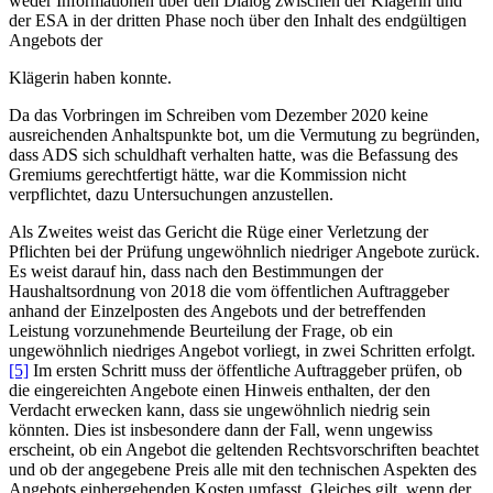
weder Informationen über den Dialog zwischen der Klägerin und
der ESA in der dritten Phase noch über den Inhalt des endgültigen
Angebots der
Klägerin haben konnte.
Da das Vorbringen im Schreiben vom Dezember 2020 keine
ausreichenden Anhaltspunkte bot, um die Vermutung zu begründen,
dass ADS sich schuldhaft verhalten hatte, was die Befassung des
Gremiums gerechtfertigt hätte, war die Kommission nicht
verpflichtet, dazu Untersuchungen anzustellen.
Als Zweites weist das Gericht die Rüge einer Verletzung der
Pflichten bei der Prüfung ungewöhnlich niedriger Angebote zurück.
Es weist darauf hin, dass nach den Bestimmungen der
Haushaltsordnung von 2018 die vom öffentlichen Auftraggeber
anhand der Einzelposten des Angebots und der betreffenden
Leistung vorzunehmende Beurteilung der Frage, ob ein
ungewöhnlich niedriges Angebot vorliegt, in zwei Schritten erfolgt.
[5]
Im ersten Schritt muss der öffentliche Auftraggeber prüfen, ob
die eingereichten Angebote einen Hinweis enthalten, der den
Verdacht erwecken kann, dass sie ungewöhnlich niedrig sein
könnten. Dies ist insbesondere dann der Fall, wenn ungewiss
erscheint, ob ein Angebot die geltenden Rechtsvorschriften beachtet
und ob der angegebene Preis alle mit den technischen Aspekten des
Angebots einhergehenden Kosten umfasst. Gleiches gilt, wenn der