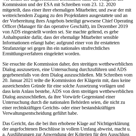
Kommission und der ESA mit Schreiben vom 23. 12. 2020
mitgeteilt, dass einer ihrer ehemaligen Mitarbeiter, und zwar der mit
weitreichendem Zugang zu den Projektdaten ausgestattete und an
der Vorbereitung ihres Angebots beteiligt gewesene Chief Operating
Officer (Manager für das operative Geschäft), im Dezember 2019
von ADS eingestellt worden sei. Sie machte geltend, es gebe
Anhaltspunkte dafür, dass der ehemalige Mitarbeiter sensible
Informationen erlangt habe; aufgrund einer von ihr erstatteten
Strafanzeige sei gegen ihn ein nationales strafrechtliches
Ermittlungsverfahren eingeleitet worden.
Sie ersuchte die Kommission daher, den streitigen wettbewerblichen
Dialog auszusetzen, eine Untersuchung durchzuführen und ADS
gegebenenfalls von dem Dialog auszuschließen. Mit Schreiben vom
20. Januar 2021 teilte die Kommission der Klägerin mit, dass keine
ausreichenden Gründe für eine solche Aussetzung vorlägen und
dass kein Anlass bestehe, ADS von dem streitigen wettbewerblichen
Dialog auszuschließen, da ihre Vorwürfe Gegenstand einer
Untersuchung durch die nationalen Behörden seien, die nicht zu
einer rechtskräftigen Gerichts- oder einer bestandskräftigen
Verwaltungsentscheidung geführt habe.
Das Gericht, das die bei ihm erhobene Klage auf Nichtigerklärung
der angefochtenen Beschlüsse in vollem Umfang abweist, macht u.
a. Ausführungen zur Anwendung der Kriterien für den Ausschluss