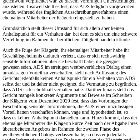
gleichwohl verpflichtet war, zu diesem Vorbringen Untersuchungen
anzustellen. Insoweit stellt es fest, dass ADS lediglich vorgeworfen
wurde, während des fraglichen Ausschreibungsverfahrens einen
ehemaligen Mitarbeiter der Klägerin eingestellt zu haben.
Grundsätzlich stellt dieser Umstand für sich allein aber keinen
Anhaltspunkt für ein Verhalten dar, bei dem es sich um eine schwere
Verfehlung im Rahmen der beruflichen Tätigkeit handeln könnte.
Auch die Rüge der Klägerin, ihr ehemaliger Mitarbeiter habe ihr
Geschäftsgeheimnis dadurch verletzt, dass er sich rechtswidrig
sensible Informationen über sie beschafft habe, die geeignet
gewesen seien, ADS im streitigen wettbewerblichen Dialog einen
unzulässigen Vorteil zu verschaffen, stellt nach Auffassung des
Gerichts jedenfalls keinen Anhaltspunkt für ein Verhalten von ADS
selbst dar und ist daher nicht geeignet, die Vermutung zu begründen,
dass ADS sich schuldhaft verhalten hatte. Darüber hinaus stellt das
Gericht mangels konkreter Argumente und Beweise im Schreiben
der Klägerin vom Dezember 2020 fest, dass das Vorbringen der
Beschaffung sensibler Informationen, die ADS einen unzulässigen
Vorteil hätten verschaffen können, vage und hypothetisch ist, so
dass es keinen Anhaltspunkt darstellen kann. Hinzu kommt, dass der
ehemalige Mitarbeiter die Klägerin kurze Zeit nach der Abgabe ihres
überarbeiteten Angebots im Rahmen der zweiten Phase des
wettbewerblichen Dialogs verlassen hatte, so dass er jedenfalls