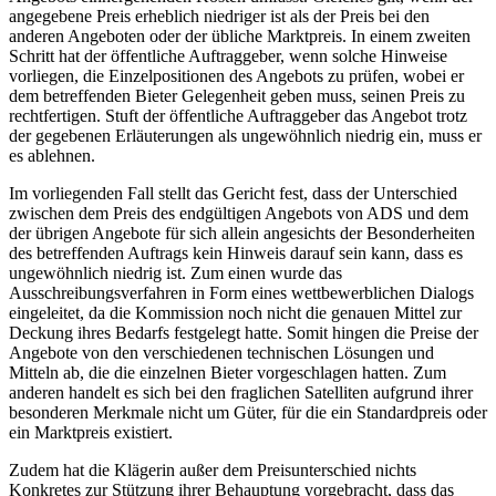
angegebene Preis erheblich niedriger ist als der Preis bei den
anderen Angeboten oder der übliche Marktpreis. In einem zweiten
Schritt hat der öffentliche Auftraggeber, wenn solche Hinweise
vorliegen, die Einzelpositionen des Angebots zu prüfen, wobei er
dem betreffenden Bieter Gelegenheit geben muss, seinen Preis zu
rechtfertigen. Stuft der öffentliche Auftraggeber das Angebot trotz
der gegebenen Erläuterungen als ungewöhnlich niedrig ein, muss er
es ablehnen.
Im vorliegenden Fall stellt das Gericht fest, dass der Unterschied
zwischen dem Preis des endgültigen Angebots von ADS und dem
der übrigen Angebote für sich allein angesichts der Besonderheiten
des betreffenden Auftrags kein Hinweis darauf sein kann, dass es
ungewöhnlich niedrig ist. Zum einen wurde das
Ausschreibungsverfahren in Form eines wettbewerblichen Dialogs
eingeleitet, da die Kommission noch nicht die genauen Mittel zur
Deckung ihres Bedarfs festgelegt hatte. Somit hingen die Preise der
Angebote von den verschiedenen technischen Lösungen und
Mitteln ab, die die einzelnen Bieter vorgeschlagen hatten. Zum
anderen handelt es sich bei den fraglichen Satelliten aufgrund ihrer
besonderen Merkmale nicht um Güter, für die ein Standardpreis oder
ein Marktpreis existiert.
Zudem hat die Klägerin außer dem Preisunterschied nichts
Konkretes zur Stützung ihrer Behauptung vorgebracht, dass das