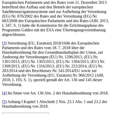
Europäischen Parlaments und des Rates vom 11. Dezember 2013
betreffend den Aufbau und den Betrieb der europäischen
Satellitennavigationssysteme und zur Aufhebung der Verordnung
(EG) Nr. 876/2002 des Rates und der Verordnung (EG) Nr.
683/2008 des Europäischen Parlaments und des Rates (ABl. 2013,
L 347, S. 1) hatte die Kommission für die Errichtungsphase des
Programms Galileo mit der ESA eine Übertragungsvereinbarung
abgeschlossen.
[3]
Verordnung (EU, Euratom) 2018/1046 des Europäischen
Parlaments und des Rates vom 18. 7. 2018 über die
Haushaltsordnung für den Gesamthaushaltsplan der Union, zur
Änderung der Verordnungen (EU) Nr. 1296/2013, (EU) Nr.
1301/2013, (EU) Nr. 1303/2013, (EU) Nr. 1304/2013, (EU) Nr.
1309/2013, (EU) Nr. 1316/2013, (EU) Nr. 223/2014, (EU) Nr.
283/2014 und des Beschlusses Nr. 541/2014/EU sowie zur
Aufhebung der Verordnung (EU, Euratom) Nr. 966/2012 (ABl.
2018, L 193, S. 1), speziell gemäß der Art. 136 und 145 dieser
Verordnung.
[4]
Im Sinne von Art. 136 Abs. 2 der Haushaltsordnung von 2018.
[5]
Anhang I Kapitel 1 Abschnitt 2 Nrn. 23.1 Abs. 1 und 23.2 der
Haushaltsordnung von 2018.