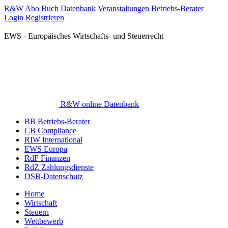
R&W
Abo
Buch
Datenbank
Veranstaltungen
Betriebs-Berater
Login
Registrieren
EWS - Europäisches Wirtschafts- und Steuerrecht
R&W online Datenbank
BB Betriebs-Berater
CB Compliance
RIW International
EWS Europa
RdF Finanzen
RdZ Zahlungsdienste
DSB-Datenschutz
Home
Wirtschaft
Steuern
Wettbewerb