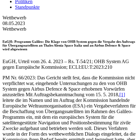
Politiken
Standpunkte
Wettbewerb
08.05.2023
Wettbewerb
EuGH
: Programm Galileo: Die Klage von OHB System gegen die Vergabe des Auftrags
für Übergangssatelliten an Thales Alenia Space Italia und an Airbus Defence & Space
wird abgewiesen
EuGH, Urteil vom 26. 4. 2023 – Rs. T-54/21; OHB System AG
gegen Europäische Kommission; ECLI:EU:T:2023:210
PM Nr. 66/2023: Das Gericht stellt fest, dass die Kommission nicht
verpflichtet war, eingehende Untersuchungen zu den von OHB
System gegen Airbus Defence & Space erhobenen Vorwürfen
anzustellen Mit Auftragsbekanntmachung vom 15. 5. 2018,
[1]
leitete die im Namen und im Auftrag der Kommission handelnde
Europäische Weltraumorganisation (ESA) ein Vergabeverfahren für
die Beschaffung von Übergangssatelliten im Rahmen des Galileo-
Programms ein, mit dem ein europäisches System für die
satellitengestützte Navigation und Positionsbestimmung für zivile
Zwecke aufgebaut und betrieben werden soll. Dieses Verfahren
wurde in der Form des wettbewerblichen Dialogs eingeleitet, da die
Kommission ihren Bedarf bereits ermittelt und festgelegt hatte, aber