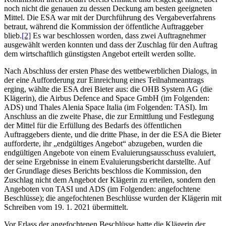
noch nicht die genauen zu dessen Deckung am besten geeigneten
Mittel. Die ESA war mit der Durchführung des Vergabeverfahrens
betraut, während die Kommission der öffentliche Auftraggeber
blieb.
[2]
Es war beschlossen worden, dass zwei Auftragnehmer
ausgewählt werden konnten und dass der Zuschlag für den Auftrag
dem wirtschaftlich günstigsten Angebot erteilt werden sollte.
Nach Abschluss der ersten Phase des wettbewerblichen Dialogs, in
der eine Aufforderung zur Einreichung eines Teilnahmeantrags
erging, wählte die ESA drei Bieter aus: die OHB System AG (die
Klägerin), die Airbus Defence and Space GmbH (im Folgenden:
ADS) und Thales Alenia Space Italia (im Folgenden: TASI). Im
Anschluss an die zweite Phase, die zur Ermittlung und Festlegung
der Mittel für die Erfüllung des Bedarfs des öffentlichen
Auftraggebers diente, und die dritte Phase, in der die ESA die Bieter
aufforderte, ihr „endgültiges Angebot“ abzugeben, wurden die
endgültigen Angebote von einem Evaluierungsausschuss evaluiert,
der seine Ergebnisse in einem Evaluierungsbericht darstellte. Auf
der Grundlage dieses Berichts beschloss die Kommission, den
Zuschlag nicht dem Angebot der Klägerin zu erteilen, sondern den
Angeboten von TASI und ADS (im Folgenden: angefochtene
Beschlüsse); die angefochtenen Beschlüsse wurden der Klägerin mit
Schreiben vom 19. 1. 2021 übermittelt.
Vor Erlass der angefochtenen Beschlüsse hatte die Klägerin der