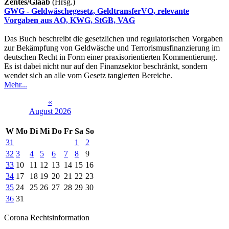
Zentes/Glaab
(Hrsg.)
GWG - Geldwäschegesetz, GeldtransferVO, relevante
Vorgaben aus AO, KWG, StGB, VAG
Das Buch beschreibt die gesetzlichen und regulatorischen Vorgaben
zur Bekämpfung von Geldwäsche und Terrorismusfinanzierung im
deutschen Recht in Form einer praxisorientierten Kommentierung.
Es ist dabei nicht nur auf den Finanzsektor beschränkt, sondern
wendet sich an alle vom Gesetz tangierten Bereiche.
Mehr...
«
August 2026
W
Mo
Di
Mi
Do
Fr
Sa
So
31
1
2
32
3
4
5
6
7
8
9
33
10
11
12
13
14
15
16
34
17
18
19
20
21
22
23
35
24
25
26
27
28
29
30
36
31
Corona Rechtsinformation