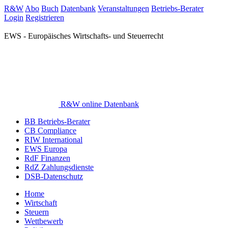
R&W
Abo
Buch
Datenbank
Veranstaltungen
Betriebs-Berater
Login
Registrieren
EWS - Europäisches Wirtschafts- und Steuerrecht
R&W online Datenbank
BB Betriebs-Berater
CB Compliance
RIW International
EWS Europa
RdF Finanzen
RdZ Zahlungsdienste
DSB-Datenschutz
Home
Wirtschaft
Steuern
Wettbewerb