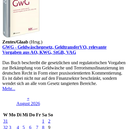
Zentes/Glaab
(Hrsg.)
GWG - Geldwäschegesetz, GeldtransferVO, relevante
Vorgaben aus AO, KWG, StGB, VAG
Das Buch beschreibt die gesetzlichen und regulatorischen Vorgaben
zur Bekämpfung von Geldwäsche und Terrorismusfinanzierung im
deutschen Recht in Form einer praxisorientierten Kommentierung.
Es ist dabei nicht nur auf den Finanzsektor beschränkt, sondern
wendet sich an alle vom Gesetz tangierten Bereiche.
Mehr...
«
August 2026
W
Mo
Di
Mi
Do
Fr
Sa
So
31
1
2
32
3
4
5
6
7
8
9