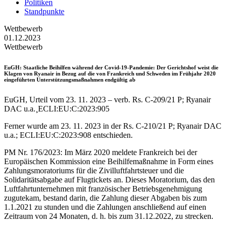
Politiken
Standpunkte
Wettbewerb
01.12.2023
Wettbewerb
EuGH
: Staatliche Beihilfen während der Covid-19-Pandemie: Der Gerichtshof weist die
Klagen von Ryanair in Bezug auf die von Frankreich und Schweden im Frühjahr 2020
eingeführten Unterstützungsmaßnahmen endgültig ab
EuGH, Urteil vom 23. 11. 2023 – verb. Rs. C-209/21 P; Ryanair
DAC u.a.¸ECLI:EU:C:2023:905
Ferner wurde am 23. 11. 2023 in der Rs. C-210/21 P; Ryanair DAC
u.a.; ECLI:EU:C:2023:908 entschieden.
PM Nr. 176/2023: Im März 2020 meldete Frankreich bei der
Europäischen Kommission eine Beihilfemaßnahme in Form eines
Zahlungsmoratoriums für die Zivilluftfahrtsteuer und die
Solidaritätsabgabe auf Flugtickets an. Dieses Moratorium, das den
Luftfahrtunternehmen mit französischer Betriebsgenehmigung
zugutekam, bestand darin, die Zahlung dieser Abgaben bis zum
1.1.2021 zu stunden und die Zahlungen anschließend auf einen
Zeitraum von 24 Monaten, d. h. bis zum 31.12.2022, zu strecken.