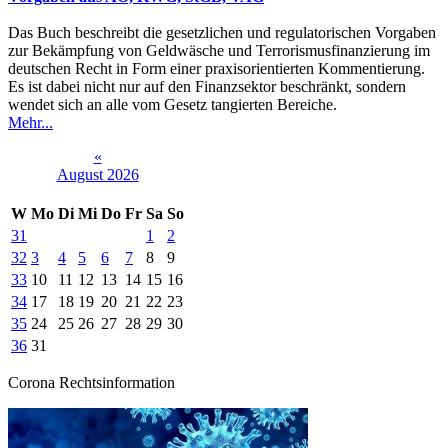
Das Buch beschreibt die gesetzlichen und regulatorischen Vorgaben
zur Bekämpfung von Geldwäsche und Terrorismusfinanzierung im
deutschen Recht in Form einer praxisorientierten Kommentierung.
Es ist dabei nicht nur auf den Finanzsektor beschränkt, sondern
wendet sich an alle vom Gesetz tangierten Bereiche.
Mehr...
«
August 2026
W
Mo
Di
Mi
Do
Fr
Sa
So
31
1
2
32
3
4
5
6
7
8
9
33
10
11
12
13
14
15
16
34
17
18
19
20
21
22
23
35
24
25
26
27
28
29
30
36
31
Corona Rechtsinformation