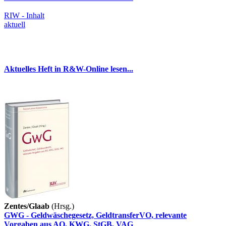
RIW - Inhalt
aktuell
Aktuelles Heft in R&W-Online lesen...
Zentes/Glaab
(Hrsg.)
GWG - Geldwäschegesetz, GeldtransferVO, relevante
Vorgaben aus AO, KWG, StGB, VAG