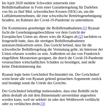
Im April 2020 meldete Schweden seinerseits eine
Beihilfemaßnahme in Form einer Garantieregelung für Darlehen
von bis zu fünf Mrd. schwedischen Kronen (SEK) an, um die
Luftfahrtunternehmen, die eine schwedische Betriebsgenehmigung
besaßen, im Rahmen der Covid-19-Pandemie zu unterstützen.
Die Kommission genehmigte die Beihilfemaßnahmen.
[1]
Ryanair
focht die Genehmigungsbeschlüsse vor dem Gericht der
Europäischen Union an; dieses wies die Klagen ab,
[2]
nachdem es
festgestellt hatte, dass die streitigen Beihilfemaßnahmen
unionsrechtskonform seien. Das Gericht befand, dass für die
schwedische Beihilferegelung die Vermutung gelte, im Interesse der
Union erlassen worden zu sein. Außerdem sei das von Frankreich
eingeführte Moratorium geeignet, die durch die Covid-19-Pandemie
verursachten wirtschaftlichen Schäden zu beseitigen, und stelle
keine Diskriminierung dar.
Ryanair legte beim Gerichtshof Rechtsmittel ein. Der Gerichtshof
weist heute alle von Ryanair geltend gemachten Argumente zurück
und bestätigt somit die Urteile des Gerichts.
Der Gerichtshof bekräftigt insbesondere, dass eine Beihilfe nicht
allein deshalb als mit dem Binnenmarkt unvereinbar angesehen
werden kann, weil sie selektiv ist oder den Wettbewerb verfälscht
oder zu verfälschen droht.
[3]