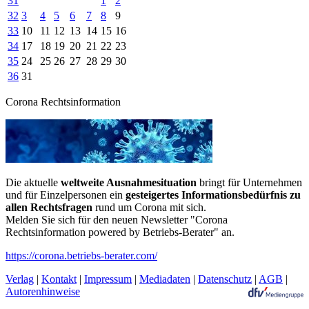
31
1
2
32
3
4
5
6
7
8
9
33
10
11
12
13
14
15
16
34
17
18
19
20
21
22
23
35
24
25
26
27
28
29
30
36
31
Corona Rechtsinformation
Die aktuelle
weltweite Ausnahmesituation
bringt für Unternehmen
und für Einzelpersonen ein
gesteigertes Informationsbedürfnis zu
allen Rechtsfragen
rund um Corona mit sich.
Melden Sie sich für den neuen Newsletter "Corona
Rechtsinformation powered by Betriebs-Berater" an.
https://corona.betriebs-berater.com/
Verlag
|
Kontakt
|
Impressum
|
Mediadaten
|
Datenschutz
|
AGB
|
Autorenhinweise