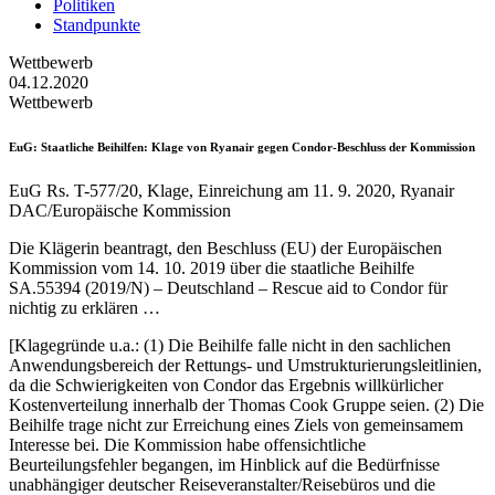
Politiken
Standpunkte
Wettbewerb
04.12.2020
Wettbewerb
EuG
: Staatliche Beihilfen: Klage von Ryanair gegen Condor-Beschluss der Kommission
EuG Rs. T-577/20, Klage, Einreichung am 11. 9. 2020, Ryanair
DAC/Europäische Kommission
Die Klägerin beantragt, den Beschluss (EU) der Europäischen
Kommission vom 14. 10. 2019 über die staatliche Beihilfe
SA.55394 (2019/N) – Deutschland – Rescue aid to Condor für
nichtig zu erklären …
[Klagegründe u.a.: (1) Die Beihilfe falle nicht in den sachlichen
Anwendungsbereich der Rettungs- und Umstrukturierungsleitlinien,
da die Schwierigkeiten von Condor das Ergebnis willkürlicher
Kostenverteilung innerhalb der Thomas Cook Gruppe seien. (2) Die
Beihilfe trage nicht zur Erreichung eines Ziels von gemeinsamem
Interesse bei. Die Kommission habe offensichtliche
Beurteilungsfehler begangen, im Hinblick auf die Bedürfnisse
unabhängiger deutscher Reiseveranstalter/Reisebüros und die