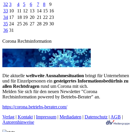
32
3
4
5
6
7
8
9
33
10
11
12
13
14
15
16
34
17
18
19
20
21
22
23
35
24
25
26
27
28
29
30
36
31
Corona Rechtsinformation
Die aktuelle
weltweite Ausnahmesituation
bringt für Unternehmen
und für Einzelpersonen ein
gesteigertes Informationsbedürfnis zu
allen Rechtsfragen
rund um Corona mit sich.
Melden Sie sich für den neuen Newsletter "Corona
Rechtsinformation powered by Betriebs-Berater" an.
https://corona.betriebs-berater.com/
Verlag
|
Kontakt
|
Impressum
|
Mediadaten
|
Datenschutz
|
AGB
|
Autorenhinweise