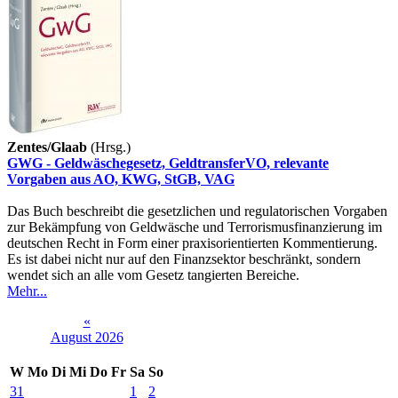
Zentes/Glaab
(Hrsg.)
GWG - Geldwäschegesetz, GeldtransferVO, relevante
Vorgaben aus AO, KWG, StGB, VAG
Das Buch beschreibt die gesetzlichen und regulatorischen Vorgaben
zur Bekämpfung von Geldwäsche und Terrorismusfinanzierung im
deutschen Recht in Form einer praxisorientierten Kommentierung.
Es ist dabei nicht nur auf den Finanzsektor beschränkt, sondern
wendet sich an alle vom Gesetz tangierten Bereiche.
Mehr...
«
August 2026
W
Mo
Di
Mi
Do
Fr
Sa
So
31
1
2