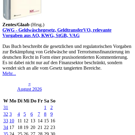
Zentes/Glaab
(Hrsg.)
GWG - Geldwäschegesetz, GeldtransferVO, relevante
Vorgaben aus AO, KWG, StGB, VAG
Das Buch beschreibt die gesetzlichen und regulatorischen Vorgaben
zur Bekämpfung von Geldwäsche und Terrorismusfinanzierung im
deutschen Recht in Form einer praxisorientierten Kommentierung.
Es ist dabei nicht nur auf den Finanzsektor beschränkt, sondern
wendet sich an alle vom Gesetz tangierten Bereiche.
Mehr...
«
August 2026
W
Mo
Di
Mi
Do
Fr
Sa
So
31
1
2
32
3
4
5
6
7
8
9
33
10
11
12
13
14
15
16
34
17
18
19
20
21
22
23
35
24
25
26
27
28
29
30