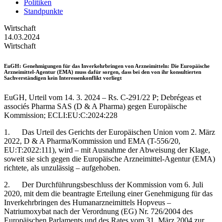
Politiken
Standpunkte
Wirtschaft
14.03.2024
Wirtschaft
EuGH
: Genehmigungen für das Inverkehrbringen von Arzneimitteln: Die Europäische
Arzneimittel-Agentur (EMA) muss dafür sorgen, dass bei den von ihr konsultierten
Sachverständigen kein Interessenkonflikt vorliegt
EuGH, Urteil vom 14. 3. 2024 – Rs. C-291/22 P; Debrégeas et
associés Pharma SAS (D & A Pharma) gegen Europäische
Kommission; ECLI:EU:C:2024:228
1. Das Urteil des Gerichts der Europäischen Union vom 2. März
2022, D & A Pharma/Kommission und EMA (T-556/20,
EU:T:2022:111), wird – mit Ausnahme der Abweisung der Klage,
soweit sie sich gegen die Europäische Arzneimittel-Agentur (EMA)
richtete, als unzulässig – aufgehoben.
2. Der Durchführungsbeschluss der Kommission vom 6. Juli
2020, mit dem die beantragte Erteilung einer Genehmigung für das
Inverkehrbringen des Humanarzneimittels Hopveus –
Natriumoxybat nach der Verordnung (EG) Nr. 726/2004 des
Europäischen Parlaments und des Rates vom 31. März 2004 zur