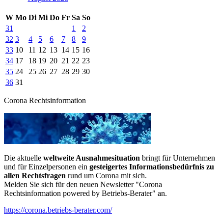
W
Mo
Di
Mi
Do
Fr
Sa
So
31
1
2
32
3
4
5
6
7
8
9
33
10
11
12
13
14
15
16
34
17
18
19
20
21
22
23
35
24
25
26
27
28
29
30
36
31
Corona Rechtsinformation
Die aktuelle
weltweite Ausnahmesituation
bringt für Unternehmen
und für Einzelpersonen ein
gesteigertes Informationsbedürfnis zu
allen Rechtsfragen
rund um Corona mit sich.
Melden Sie sich für den neuen Newsletter "Corona
Rechtsinformation powered by Betriebs-Berater" an.
https://corona.betriebs-berater.com/