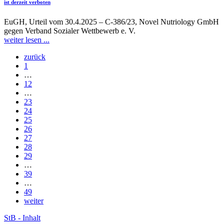
ist derzeit verboten
EuGH, Urteil vom 30.4.2025 – C-386/23, Novel Nutriology GmbH
gegen Verband Sozialer Wettbewerb e. V.
weiter lesen ...
zurück
1
…
12
…
23
24
25
26
27
28
29
…
39
…
49
weiter
StB - Inhalt