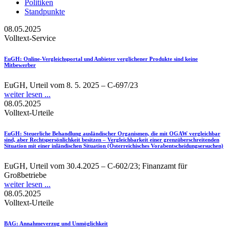
Politiken
Standpunkte
08.05.2025
Volltext-Service
EuGH
: Online-Vergleichsportal und Anbieter verglichener Produkte sind keine
Mitbewerber
EuGH, Urteil vom 8. 5. 2025 – C‑697/23
weiter lesen ...
08.05.2025
Volltext-Urteile
EuGH
: Steuerliche Behandlung ausländischer Organismen, die mit OGAW vergleichbar
sind, aber Rechtspersönlichkeit besitzen – Vergleichbarkeit einer grenzüberschreitenden
Situation mit einer inländischen Situation (Österreichisches Vorabentscheidungsersuchen)
EuGH, Urteil vom 30.4.2025 – C-602/23; Finanzamt für
Großbetriebe
weiter lesen ...
08.05.2025
Volltext-Urteile
BAG
: Annahmeverzug und Unmöglichkeit