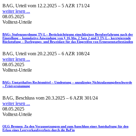
BAG, Urteil vom 12.2.2025 – 5 AZR 171/24
weiter lesen ...
08.05.2025
Volltext-Urteile
BAG
: Stufenzuordnung TV-L – Berücksichtigung einschlägiger Berufserfahrung nach der
Einstellung – kumulative Anwendung von § 16 Abs. 2 Satz 2 und 3 TV-L – korrigierende
Rückstufung – Darlegungs- und Beweislast für das Eingreifen von Ermessenstatbeständen
BAG, Urteil vom 20.2.2025 – 6 AZR 108/24
weiter lesen ...
08.05.2025
Volltext-Urteile
BAG
: Unstatthaftes Rechtsmittel – Umdeutung – unzulässige Nichtzulassungsbeschwerde
– Fristversäumung
BAG, Beschluss vom 20.3.2025 – 6 AZR 301/24
weiter lesen ...
08.05.2025
Volltext-Urteile
OLG Bremen
: Zu den Voraussetzungen und zum Ausschluss einer Amtshaftung für den
Erlass eines Leerverkaufsverbots durch die BaFin