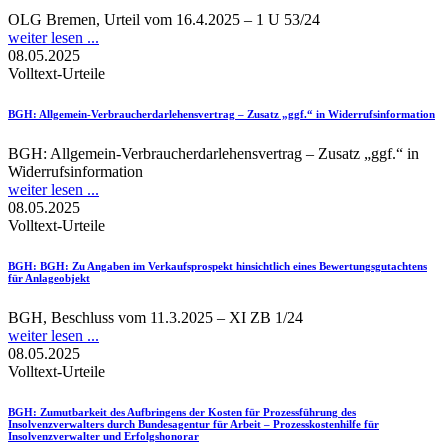
OLG Bremen, Urteil vom 16.4.2025 – 1 U 53/24
weiter lesen ...
08.05.2025
Volltext-Urteile
BGH
: Allgemein-Verbraucherdarlehensvertrag – Zusatz „ggf.“ in Widerrufsinformation
BGH: Allgemein-Verbraucherdarlehensvertrag – Zusatz „ggf.“ in
Widerrufsinformation
weiter lesen ...
08.05.2025
Volltext-Urteile
BGH
: BGH: Zu Angaben im Verkaufsprospekt hinsichtlich eines Bewertungsgutachtens
für Anlageobjekt
BGH, Beschluss vom 11.3.2025 – XI ZB 1/24
weiter lesen ...
08.05.2025
Volltext-Urteile
BGH
: Zumutbarkeit des Aufbringens der Kosten für Prozessführung des
Insolvenzverwalters durch Bundesagentur für Arbeit – Prozesskostenhilfe für
Insolvenzverwalter und Erfolgshonorar