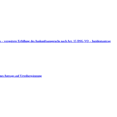
s – verspätete Erfüllung des Auskunftsanspruchs nach Art. 15 DSG-VO – Inzidentantrag
nes Antrags auf Urteilsergänzung