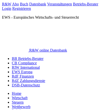
R&W
Abo
Buch
Datenbank
Veranstaltungen
Betriebs-Berater
Login
Registrieren
EWS - Europäisches Wirtschafts- und Steuerrecht
R&W online Datenbank
BB Betriebs-Berater
CB Compliance
RIW International
EWS Europa
RdF Finanzen
RdZ Zahlungsdienste
DSB-Datenschutz
Home
Wirtschaft
Steuern
Wettbewerb