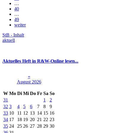
…
40
…
49
weiter
StB - Inhalt
aktuell
Aktuelles Heft in R&W-Online lesen...
«
August 2026
W
Mo
Di
Mi
Do
Fr
Sa
So
31
1
2
32
3
4
5
6
7
8
9
33
10
11
12
13
14
15
16
34
17
18
19
20
21
22
23
35
24
25
26
27
28
29
30
36
31