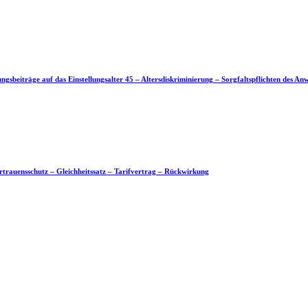
sbeiträge auf das Einstellungsalter 45 – Altersdiskriminierung – Sorgfaltspflichten des Anw
rtrauensschutz – Gleichheitssatz – Tarifvertrag – Rückwirkung