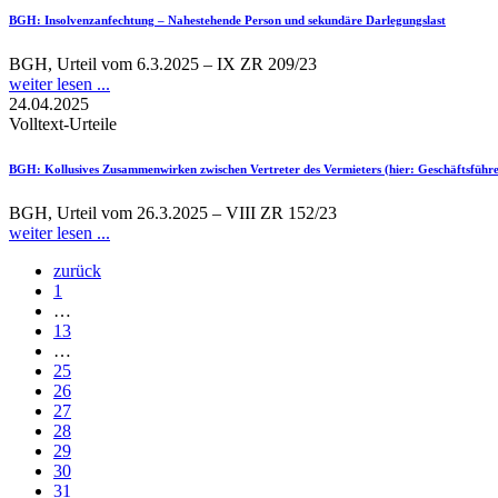
BGH
: Insolvenzanfechtung – Nahestehende Person und sekundäre Darlegungslast
BGH, Urteil vom 6.3.2025 – IX ZR 209/23
weiter lesen ...
24.04.2025
Volltext-Urteile
BGH
: Kollusives Zusammenwirken zwischen Vertreter des Vermieters (hier: Geschäftsfüh
BGH, Urteil vom 26.3.2025 – VIII ZR 152/23
weiter lesen ...
zurück
1
…
13
…
25
26
27
28
29
30
31