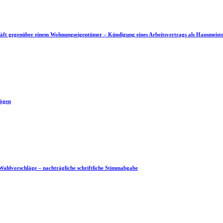
äft gegenüber einem Wohnungseigentümer – Kündigung eines Arbeitsvertrags als Hausmeist
mögen
 Wahlvorschläge – nachträgliche schriftliche Stimmabgabe