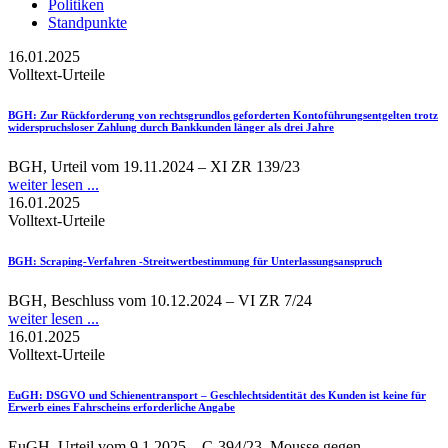
Politiken
Standpunkte
16.01.2025
Volltext-Urteile
BGH
: Zur Rückforderung von rechtsgrundlos geforderten Kontoführungsentgelten trotz
widerspruchsloser Zahlung durch Bankkunden länger als drei Jahre
BGH, Urteil vom 19.11.2024 – XI ZR 139/23
weiter lesen ...
16.01.2025
Volltext-Urteile
BGH
: Scraping-Verfahren -Streitwertbestimmung für Unterlassungsanspruch
BGH, Beschluss vom 10.12.2024 – VI ZR 7/24
weiter lesen ...
16.01.2025
Volltext-Urteile
EuGH
: DSGVO und Schienentransport – Geschlechtsidentität des Kunden ist keine für
Erwerb eines Fahrscheins erforderliche Angabe
EuGH, Urteil vom 9.1.2025 – C-394/23, Mousse gegen