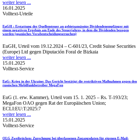
weiter lesen ...
16.01.2025
Volltext-Urteile
EuGH
: Erstattung der Quellensteuer an gebietsansässige Dividendenempfänger mit
einem negativen Ergebnis am Ende des Steuerjahres, in dem die Dividenden bezogen
wurden (spanisches Vorabentscheidungsersuchen)
EuGH, Urteil vom 19.12.2024 – C-601/23, Credit Suisse Securities
(Europe) Ltd gegen Diputación Foral de Bizkaia
weiter lesen ...
15.01.2025
Volltext-Service
EuG
: Krieg in der Ukraine: Das Gericht bestätigt die restriktiven Maßnahmen gegen den
russischen Mobilfunkbetreiber MegaFon
EuG (1. erw. Kammer), Urteil vom 15. 1. 2025 – Rs. T-193/23;
MegaFon OAO gegen Rat der Europäischen Union;
ECLI:EU:T:2025:7
weiter lesen ...
15.01.2025
Volltext-Service
OLG Zweibrücken
: Zurechnung bei überlassenen Zugangsdaten für eigenen E-Mail-