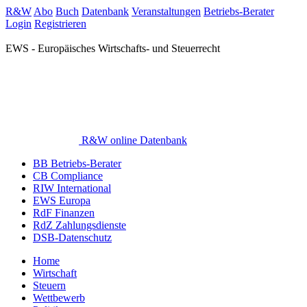
R&W
Abo
Buch
Datenbank
Veranstaltungen
Betriebs-Berater
Login
Registrieren
EWS - Europäisches Wirtschafts- und Steuerrecht
R&W online Datenbank
BB Betriebs-Berater
CB Compliance
RIW International
EWS Europa
RdF Finanzen
RdZ Zahlungsdienste
DSB-Datenschutz
Home
Wirtschaft
Steuern
Wettbewerb