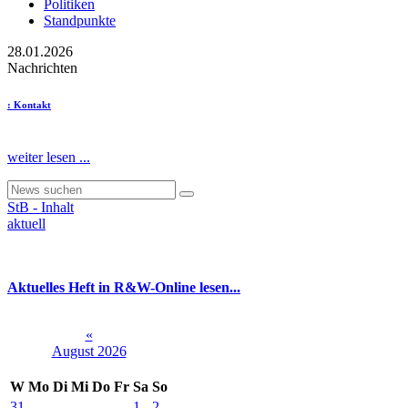
Politiken
Standpunkte
28.01.2026
Nachrichten
: Kontakt
weiter lesen ...
StB - Inhalt
aktuell
Aktuelles Heft in R&W-Online lesen...
«
August 2026
W
Mo
Di
Mi
Do
Fr
Sa
So
31
1
2