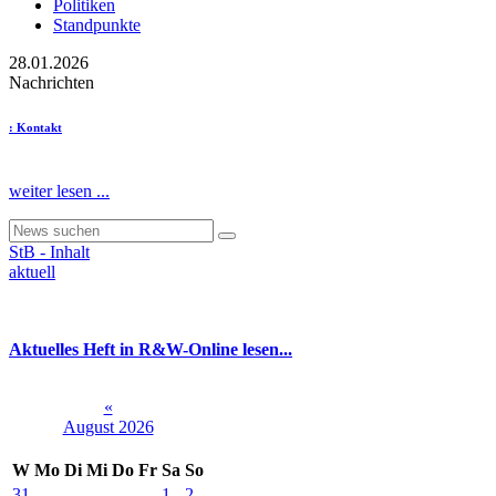
Politiken
Standpunkte
28.01.2026
Nachrichten
: Kontakt
weiter lesen ...
StB - Inhalt
aktuell
Aktuelles Heft in R&W-Online lesen...
«
August 2026
W
Mo
Di
Mi
Do
Fr
Sa
So
31
1
2