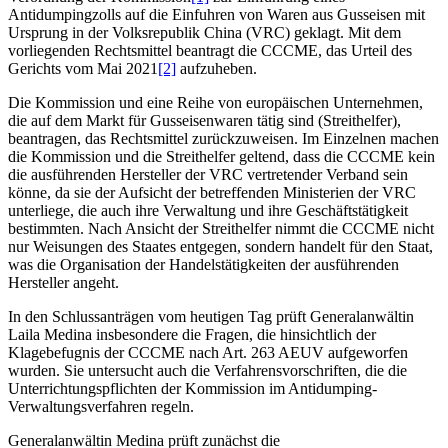
Antidumpingzolls auf die Einfuhren von Waren aus Gusseisen mit
Ursprung in der Volksrepublik China (VRC) geklagt. Mit dem
vorliegenden Rechtsmittel beantragt die CCCME, das Urteil des
Gerichts vom Mai 2021
[2]
aufzuheben.
Die Kommission und eine Reihe von europäischen Unternehmen,
die auf dem Markt für Gusseisenwaren tätig sind (Streithelfer),
beantragen, das Rechtsmittel zurückzuweisen. Im Einzelnen machen
die Kommission und die Streithelfer geltend, dass die CCCME kein
die ausführenden Hersteller der VRC vertretender Verband sein
könne, da sie der Aufsicht der betreffenden Ministerien der VRC
unterliege, die auch ihre Verwaltung und ihre Geschäftstätigkeit
bestimmten. Nach Ansicht der Streithelfer nimmt die CCCME nicht
nur Weisungen des Staates entgegen, sondern handelt für den Staat,
was die Organisation der Handelstätigkeiten der ausführenden
Hersteller angeht.
In den Schlussanträgen vom heutigen Tag prüft Generalanwältin
Laila Medina insbesondere die Fragen, die hinsichtlich der
Klagebefugnis der CCCME nach Art. 263 AEUV aufgeworfen
wurden. Sie untersucht auch die Verfahrensvorschriften, die die
Unterrichtungspflichten der Kommission im Antidumping-
Verwaltungsverfahren regeln.
Generalanwältin Medina prüft zunächst die