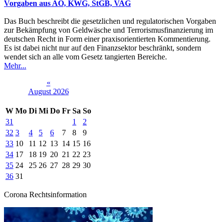
Vorgaben aus AO, KWG, StGB, VAG
Das Buch beschreibt die gesetzlichen und regulatorischen Vorgaben
zur Bekämpfung von Geldwäsche und Terrorismusfinanzierung im
deutschen Recht in Form einer praxisorientierten Kommentierung.
Es ist dabei nicht nur auf den Finanzsektor beschränkt, sondern
wendet sich an alle vom Gesetz tangierten Bereiche.
Mehr...
«
August 2026
W
Mo
Di
Mi
Do
Fr
Sa
So
31
1
2
32
3
4
5
6
7
8
9
33
10
11
12
13
14
15
16
34
17
18
19
20
21
22
23
35
24
25
26
27
28
29
30
36
31
Corona Rechtsinformation