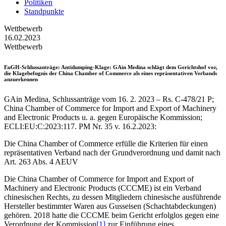
Politiken
Standpunkte
Wettbewerb
16.02.2023
Wettbewerb
EuGH-Schlussanträge
: Antidumping-Klage: GAin Medina schlägt dem Gerichtshof vor,
die Klagebefugnis der China Chamber of Commerce als eines repräsentativen Verbands
anzuerkennen
GAin Medina, Schlussanträge vom 16. 2. 2023 – Rs. C-478/21 P;
China Chamber of Commerce for Import and Export of Machinery
and Electronic Products u. a. gegen Europäische Kommission;
ECLI:EU:C:2023:117. PM Nr. 35 v. 16.2.2023:
Die China Chamber of Commerce erfülle die Kriterien für einen
repräsentativen Verband nach der Grundverordnung und damit nach
Art. 263 Abs. 4 AEUV
Die China Chamber of Commerce for Import and Export of
Machinery and Electronic Products (CCCME) ist ein Verband
chinesischen Rechts, zu dessen Mitgliedern chinesische ausführende
Hersteller bestimmter Waren aus Gusseisen (Schachtabdeckungen)
gehören. 2018 hatte die CCCME beim Gericht erfolglos gegen eine
Verordnung der Kommission
[1]
zur Einführung eines