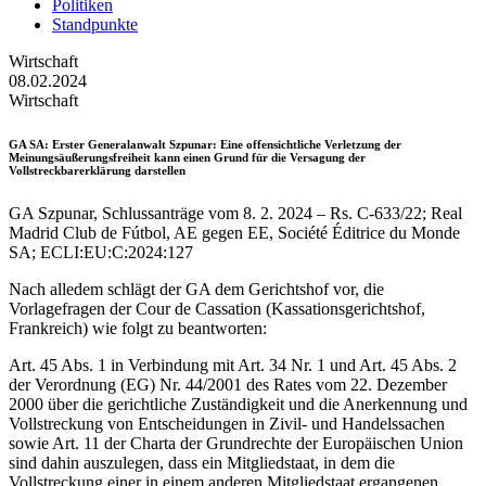
Politiken
Standpunkte
Wirtschaft
08.02.2024
Wirtschaft
GA SA
: Erster Generalanwalt Szpunar: Eine offensichtliche Verletzung der
Meinungsäußerungsfreiheit kann einen Grund für die Versagung der
Vollstreckbarerklärung darstellen
GA Szpunar, Schlussanträge vom 8. 2. 2024 – Rs. C-633/22; Real
Madrid Club de Fútbol, AE gegen EE, Société Éditrice du Monde
SA; ECLI:EU:C:2024:127
Nach alledem schlägt der GA dem Gerichtshof vor, die
Vorlagefragen der Cour de Cassation (Kassationsgerichtshof,
Frankreich) wie folgt zu beantworten:
Art. 45 Abs. 1 in Verbindung mit Art. 34 Nr. 1 und Art. 45 Abs. 2
der Verordnung (EG) Nr. 44/2001 des Rates vom 22. Dezember
2000 über die gerichtliche Zuständigkeit und die Anerkennung und
Vollstreckung von Entscheidungen in Zivil- und Handelssachen
sowie Art. 11 der Charta der Grundrechte der Europäischen Union
sind dahin auszulegen, dass ein Mitgliedstaat, in dem die
Vollstreckung einer in einem anderen Mitgliedstaat ergangenen