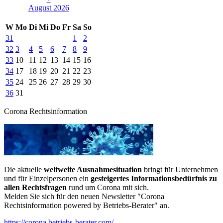
August 2026
W
Mo
Di
Mi
Do
Fr
Sa
So
31
1
2
32
3
4
5
6
7
8
9
33
10
11
12
13
14
15
16
34
17
18
19
20
21
22
23
35
24
25
26
27
28
29
30
36
31
Corona Rechtsinformation
Die aktuelle
weltweite Ausnahmesituation
bringt für Unternehmen
und für Einzelpersonen ein
gesteigertes Informationsbedürfnis zu
allen Rechtsfragen
rund um Corona mit sich.
Melden Sie sich für den neuen Newsletter "Corona
Rechtsinformation powered by Betriebs-Berater" an.
https://corona.betriebs-berater.com/