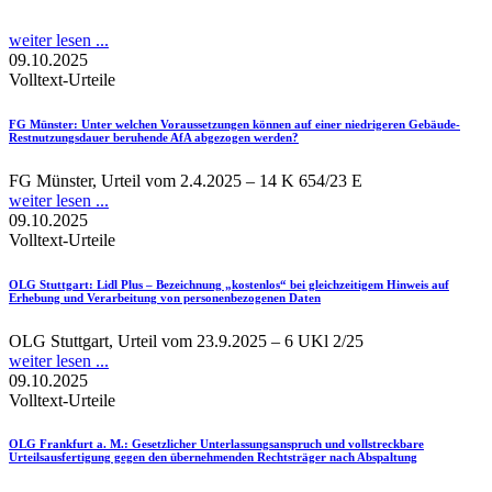
weiter lesen ...
09.10.2025
Volltext-Urteile
FG Münster
: Unter welchen Voraussetzungen können auf einer niedrigeren Gebäude-
Restnutzungsdauer beruhende AfA abgezogen werden?
FG Münster, Urteil vom 2.4.2025 – 14 K 654/23 E
weiter lesen ...
09.10.2025
Volltext-Urteile
OLG Stuttgart
: Lidl Plus – Bezeichnung „kostenlos“ bei gleichzeitigem Hinweis auf
Erhebung und Verarbeitung von personenbezogenen Daten
OLG Stuttgart, Urteil vom 23.9.2025 – 6 UKl 2/25
weiter lesen ...
09.10.2025
Volltext-Urteile
OLG Frankfurt a. M.
: Gesetzlicher Unterlassungsanspruch und vollstreckbare
Urteilsausfertigung gegen den übernehmenden Rechtsträger nach Abspaltung