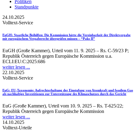
Politiken
Standpunkte
24.10.2025
Volltext-Service
EuGH
: Staatliche Beihilfen: Die Kommission hätte die Vereinbarkeit der Direktvergabe
mit europäischem Vergaberecht überprüfen müssen – “Paks II”
EuGH (Große Kammer), Urteil vom 11. 9. 2025 – Rs. C-59/23 P;
Republik Österreich gegen Europäische Kommission u.a.
ECLI:EU:C:2025:686
weiter lesen ...
22.10.2025
Volltext-Service
EuG
: EU-Taxonomie: Aufrechterhaltung der Einstufung von Atomkraft und fossilem Gas
als nachhaltige Investitionen zur Unterstützung des Klimaschutzes durch das Gericht
EuG (Große Kammer), Urteil vom 10. 9. 2025 – Rs. T-625/22;
Republik Österreich gegen Europäische Kommission
weiter lesen ...
14.10.2025
Volltext-Urteile