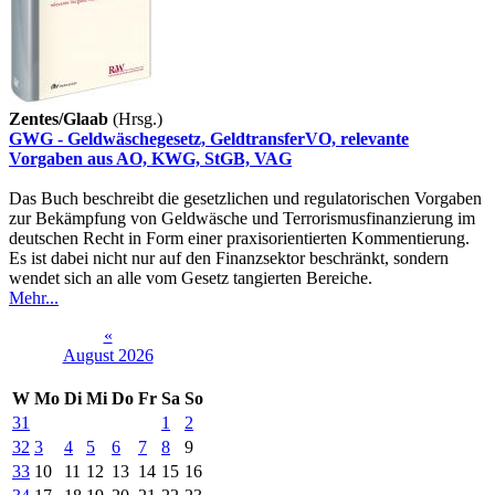
Zentes/Glaab
(Hrsg.)
GWG - Geldwäschegesetz, GeldtransferVO, relevante
Vorgaben aus AO, KWG, StGB, VAG
Das Buch beschreibt die gesetzlichen und regulatorischen Vorgaben
zur Bekämpfung von Geldwäsche und Terrorismusfinanzierung im
deutschen Recht in Form einer praxisorientierten Kommentierung.
Es ist dabei nicht nur auf den Finanzsektor beschränkt, sondern
wendet sich an alle vom Gesetz tangierten Bereiche.
Mehr...
«
August 2026
W
Mo
Di
Mi
Do
Fr
Sa
So
31
1
2
32
3
4
5
6
7
8
9
33
10
11
12
13
14
15
16