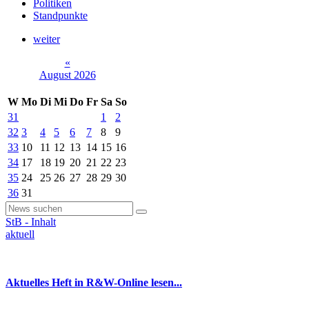
Politiken
Standpunkte
weiter
«
August 2026
W
Mo
Di
Mi
Do
Fr
Sa
So
31
1
2
32
3
4
5
6
7
8
9
33
10
11
12
13
14
15
16
34
17
18
19
20
21
22
23
35
24
25
26
27
28
29
30
36
31
StB - Inhalt
aktuell
Aktuelles Heft in R&W-Online lesen...