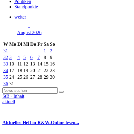
Politiken
Standpunkte
weiter
«
August 2026
W
Mo
Di
Mi
Do
Fr
Sa
So
31
1
2
32
3
4
5
6
7
8
9
33
10
11
12
13
14
15
16
34
17
18
19
20
21
22
23
35
24
25
26
27
28
29
30
36
31
StB - Inhalt
aktuell
Aktuelles Heft in R&W-Online lesen...