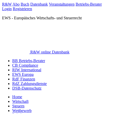
R&W
Abo
Buch
Datenbank
Veranstaltungen
Betriebs-Berater
Login
Registrieren
EWS - Europäisches Wirtschafts- und Steuerrecht
R&W online Datenbank
BB Betriebs-Berater
CB Compliance
RIW International
EWS Europa
RdF Finanzen
RdZ Zahlungsdienste
DSB-Datenschutz
Home
Wirtschaft
Steuern
Wettbewerb