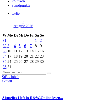
Politiken
Standpunkte
weiter
«
August 2026
W
Mo
Di
Mi
Do
Fr
Sa
So
31
1
2
32
3
4
5
6
7
8
9
33
10
11
12
13
14
15
16
34
17
18
19
20
21
22
23
35
24
25
26
27
28
29
30
36
31
StB - Inhalt
aktuell
Aktuelles Heft in R&W-Online lesen...