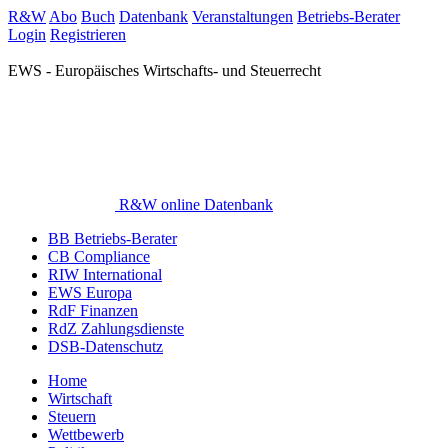
R&W
Abo
Buch
Datenbank
Veranstaltungen
Betriebs-Berater
Login
Registrieren
EWS - Europäisches Wirtschafts- und Steuerrecht
R&W online Datenbank
BB Betriebs-Berater
CB Compliance
RIW International
EWS Europa
RdF Finanzen
RdZ Zahlungsdienste
DSB-Datenschutz
Home
Wirtschaft
Steuern
Wettbewerb