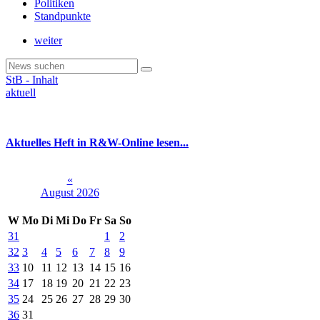
Politiken
Standpunkte
weiter
StB - Inhalt
aktuell
Aktuelles Heft in R&W-Online lesen...
«
August 2026
W
Mo
Di
Mi
Do
Fr
Sa
So
31
1
2
32
3
4
5
6
7
8
9
33
10
11
12
13
14
15
16
34
17
18
19
20
21
22
23
35
24
25
26
27
28
29
30
36
31