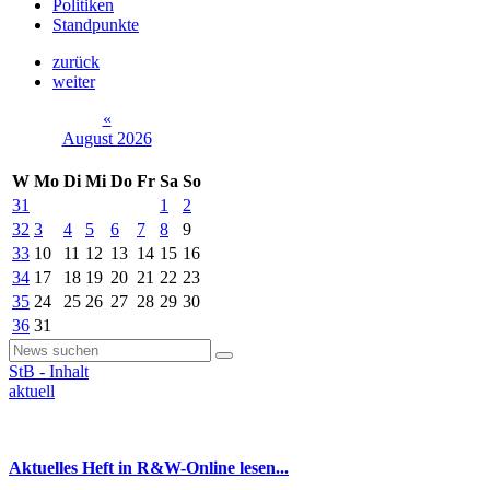
Politiken
Standpunkte
zurück
weiter
«
August 2026
W
Mo
Di
Mi
Do
Fr
Sa
So
31
1
2
32
3
4
5
6
7
8
9
33
10
11
12
13
14
15
16
34
17
18
19
20
21
22
23
35
24
25
26
27
28
29
30
36
31
StB - Inhalt
aktuell
Aktuelles Heft in R&W-Online lesen...