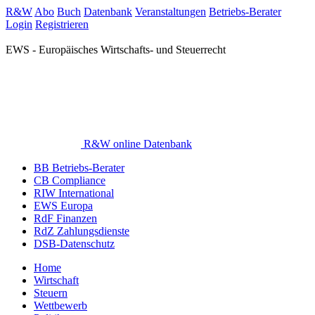
R&W
Abo
Buch
Datenbank
Veranstaltungen
Betriebs-Berater
Login
Registrieren
EWS - Europäisches Wirtschafts- und Steuerrecht
R&W online Datenbank
BB Betriebs-Berater
CB Compliance
RIW International
EWS Europa
RdF Finanzen
RdZ Zahlungsdienste
DSB-Datenschutz
Home
Wirtschaft
Steuern
Wettbewerb