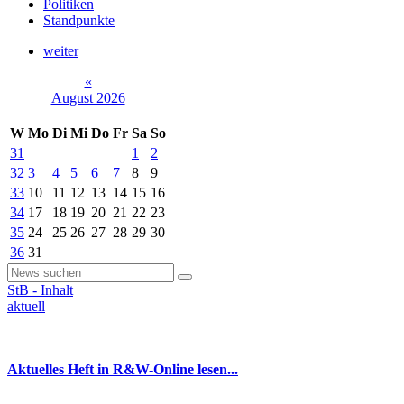
Politiken
Standpunkte
weiter
«
August 2026
W
Mo
Di
Mi
Do
Fr
Sa
So
31
1
2
32
3
4
5
6
7
8
9
33
10
11
12
13
14
15
16
34
17
18
19
20
21
22
23
35
24
25
26
27
28
29
30
36
31
StB - Inhalt
aktuell
Aktuelles Heft in R&W-Online lesen...