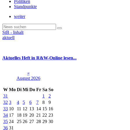
Politiken
Standpunkte
weiter
StB - Inhalt
aktuell
Aktuelles Heft in R&W-Online lesen...
«
August 2026
W
Mo
Di
Mi
Do
Fr
Sa
So
31
1
2
32
3
4
5
6
7
8
9
33
10
11
12
13
14
15
16
34
17
18
19
20
21
22
23
35
24
25
26
27
28
29
30
36
31