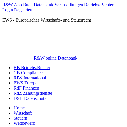
R&W
Abo
Buch
Datenbank
Veranstaltungen
Betriebs-Berater
Login
Registrieren
EWS - Europäisches Wirtschafts- und Steuerrecht
R&W online Datenbank
BB Betriebs-Berater
CB Compliance
RIW International
EWS Europa
RdF Finanzen
RdZ Zahlungsdienste
DSB-Datenschutz
Home
Wirtschaft
Steuern
Wettbewerb