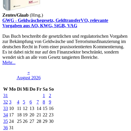
Zentes/Glaab
(Hrsg.)
GWG - Geldwäschegesetz, GeldtransferVO, relevante
Vorgaben aus AO, KWG, StGB, VAG
Das Buch beschreibt die gesetzlichen und regulatorischen Vorgaben
zur Bekämpfung von Geldwäsche und Terrorismusfinanzierung im
deutschen Recht in Form einer praxisorientierten Kommentierung.
Es ist dabei nicht nur auf den Finanzsektor beschränkt, sondern
wendet sich an alle vom Gesetz tangierten Bereiche.
Mehr...
«
August 2026
W
Mo
Di
Mi
Do
Fr
Sa
So
31
1
2
32
3
4
5
6
7
8
9
33
10
11
12
13
14
15
16
34
17
18
19
20
21
22
23
35
24
25
26
27
28
29
30
36
31