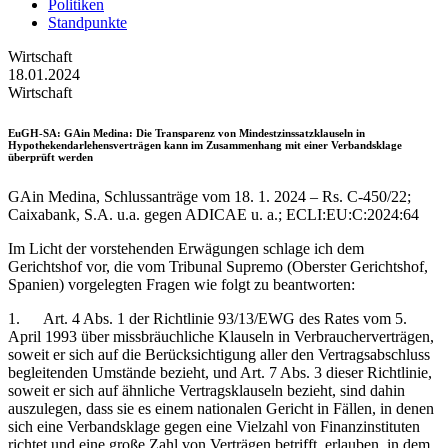
Politiken
Standpunkte
Wirtschaft
18.01.2024
Wirtschaft
EuGH-SA
: GAin Medina: Die Transparenz von Mindestzinssatzklauseln in
Hypothekendarlehensverträgen kann im Zusammenhang mit einer Verbandsklage
überprüft werden
GAin Medina, Schlussanträge vom 18. 1. 2024 – Rs. C-450/22;
Caixabank, S.A. u.a. gegen ADICAE u. a.; ECLI:EU:C:2024:64
Im Licht der vorstehenden Erwägungen schlage ich dem
Gerichtshof vor, die vom Tribunal Supremo (Oberster Gerichtshof,
Spanien) vorgelegten Fragen wie folgt zu beantworten:
1. Art. 4 Abs. 1 der Richtlinie 93/13/EWG des Rates vom 5.
April 1993 über missbräuchliche Klauseln in Verbraucherverträgen,
soweit er sich auf die Berücksichtigung aller den Vertragsabschluss
begleitenden Umstände bezieht, und Art. 7 Abs. 3 dieser Richtlinie,
soweit er sich auf ähnliche Vertragsklauseln bezieht, sind dahin
auszulegen, dass sie es einem nationalen Gericht in Fällen, in denen
sich eine Verbandsklage gegen eine Vielzahl von Finanzinstituten
richtet und eine große Zahl von Verträgen betrifft, erlauben, in dem