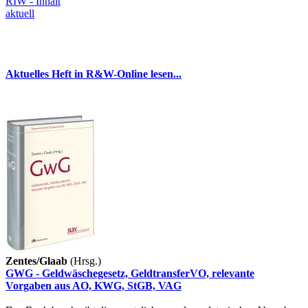
RIW - Inhalt
aktuell
Aktuelles Heft in R&W-Online lesen...
Zentes/Glaab
(Hrsg.)
GWG - Geldwäschegesetz, GeldtransferVO, relevante
Vorgaben aus AO, KWG, StGB, VAG