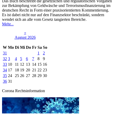
Das Buch beschreibt die gesetzlichen und regulatorischen Vorgaben
zur Bekämpfung von Geldwäsche und Terrorismusfinanzierung im
deutschen Recht in Form einer praxisorientierten Kommentierung.
Es ist dabei nicht nur auf den Finanzsektor beschränkt, sondern
wendet sich an alle vom Gesetz tangierten Bereiche.
Mehr...
«
August 2026
W
Mo
Di
Mi
Do
Fr
Sa
So
31
1
2
32
3
4
5
6
7
8
9
33
10
11
12
13
14
15
16
34
17
18
19
20
21
22
23
35
24
25
26
27
28
29
30
36
31
Corona Rechtsinformation