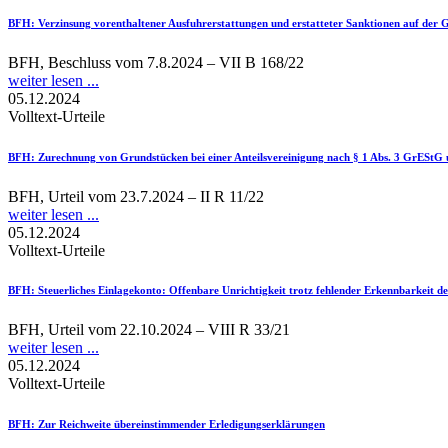
BFH
: Verzinsung vorenthaltener Ausfuhrerstattungen und erstatteter Sanktionen auf der
BFH, Beschluss vom 7.8.2024 – VII B 168/22
weiter lesen ...
05.12.2024
Volltext-Urteile
BFH
: Zurechnung von Grundstücken bei einer Anteilsvereinigung nach § 1 Abs. 3 GrEStG 
BFH, Urteil vom 23.7.2024 – II R 11/22
weiter lesen ...
05.12.2024
Volltext-Urteile
BFH
: Steuerliches Einlagekonto: Offenbare Unrichtigkeit trotz fehlender Erkennbarkeit d
BFH, Urteil vom 22.10.2024 – VIII R 33/21
weiter lesen ...
05.12.2024
Volltext-Urteile
BFH
: Zur Reichweite übereinstimmender Erledigungserklärungen