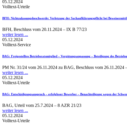
05.12.2024
Volltext-Urteile
BFH
: Nichtzulassungsbeschwerde: Verletzung der Sachaufklärungspflicht bei Beweisermitt
BFH, Beschluss vom 20.11.2024 – IX B 77/23
weiter lesen ...
05.12.2024
Volltext-Service
BAG
: Freigestelltes Betriebsratsmitglied – Vergütungsanpassung – Beteiligung des Betriebs
PM Nr. 31/24 vom 26.11.2024 zu BAG, Beschluss vom 26.11.2024 
weiter lesen ...
05.12.2024
Volltext-Urteile
BAG
: Entschädigungsanspruch – erfolgloser Bewerber – Benachteiligung wegen der Schwer
BAG, Urteil vom 25.7.2024 – 8 AZR 21/23
weiter lesen ...
05.12.2024
Volltext-Urteile