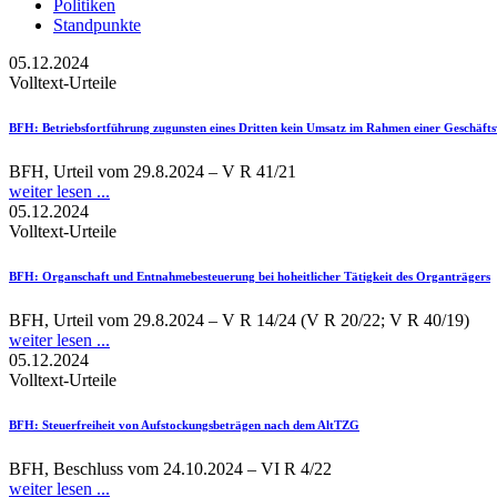
Politiken
Standpunkte
05.12.2024
Volltext-Urteile
BFH
: Betriebsfortführung zugunsten eines Dritten kein Umsatz im Rahmen einer Geschäft
BFH, Urteil vom 29.8.2024 – V R 41/21
weiter lesen ...
05.12.2024
Volltext-Urteile
BFH
: Organschaft und Entnahmebesteuerung bei hoheitlicher Tätigkeit des Organträgers
BFH, Urteil vom 29.8.2024 – V R 14/24 (V R 20/22; V R 40/19)
weiter lesen ...
05.12.2024
Volltext-Urteile
BFH
: Steuerfreiheit von Aufstockungsbeträgen nach dem AltTZG
BFH, Beschluss vom 24.10.2024 – VI R 4/22
weiter lesen ...