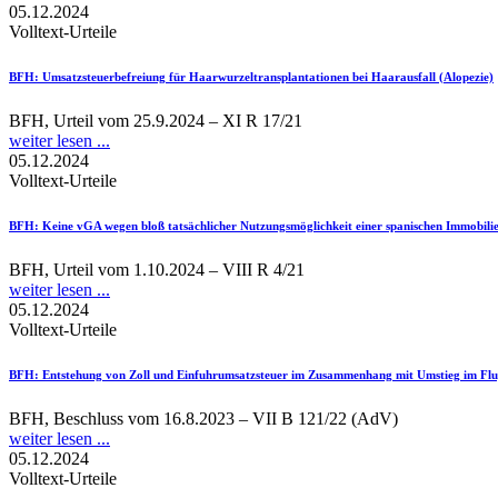
05.12.2024
Volltext-Urteile
BFH
: Umsatzsteuerbefreiung für Haarwurzeltransplantationen bei Haarausfall (Alopezie)
BFH, Urteil vom 25.9.2024 – XI R 17/21
weiter lesen ...
05.12.2024
Volltext-Urteile
BFH
: Keine vGA wegen bloß tatsächlicher Nutzungsmöglichkeit einer spanischen Immobili
BFH, Urteil vom 1.10.2024 – VIII R 4/21
weiter lesen ...
05.12.2024
Volltext-Urteile
BFH
: Entstehung von Zoll und Einfuhrumsatzsteuer im Zusammenhang mit Umstieg im Fl
BFH, Beschluss vom 16.8.2023 – VII B 121/22 (AdV)
weiter lesen ...
05.12.2024
Volltext-Urteile