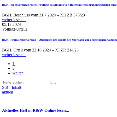
BGH
: Eigenverantwortliche Prüfung des Ablaufs von Rechtsmittelbegründungsfristen du
BGH, Beschluss vom 31.7.2024 – XII ZB 573/23
weiter lesen ...
05.12.2024
Volltext-Urteile
BGH
: Prämiensparvertrag – Ausschluss des Rechts der Sparkasse zur ordentlichen Kündig
BGH, Urteil vom 22.10.2024 – XI ZR 214/23
weiter lesen ...
1
2
weiter
StB - Inhalt
aktuell
Aktuelles Heft in R&W-Online lesen...