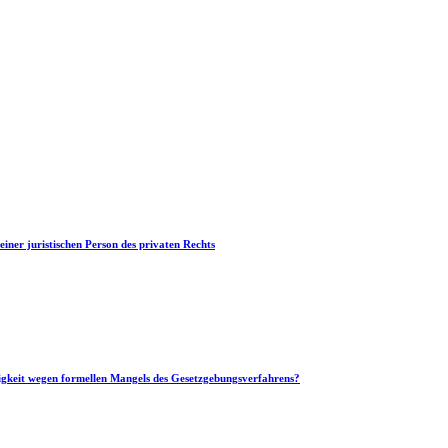
iner juristischen Person des privaten Rechts
tigkeit wegen formellen Mangels des Gesetzgebungsverfahrens?