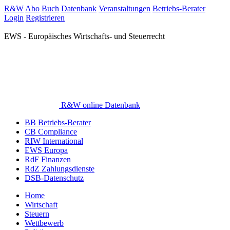
R&W
Abo
Buch
Datenbank
Veranstaltungen
Betriebs-Berater
Login
Registrieren
EWS - Europäisches Wirtschafts- und Steuerrecht
R&W online Datenbank
BB Betriebs-Berater
CB Compliance
RIW International
EWS Europa
RdF Finanzen
RdZ Zahlungsdienste
DSB-Datenschutz
Home
Wirtschaft
Steuern
Wettbewerb