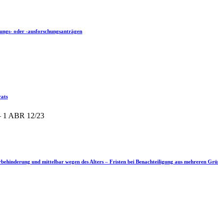
lungs- oder -ausforschungsanträgen
rats
– 1 ABR 12/23
behinderung und mittelbar wegen des Alters – Fristen bei Benachteiligung aus mehreren Gr