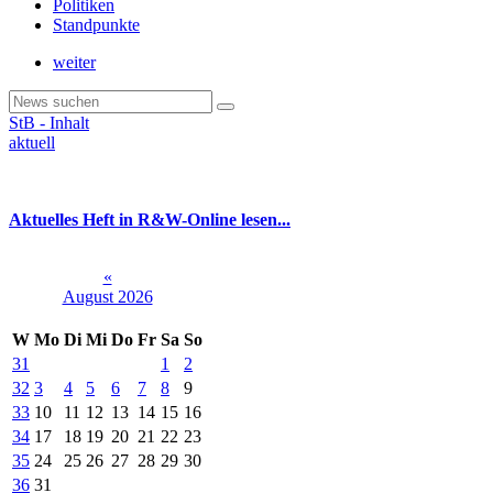
Politiken
Standpunkte
weiter
StB - Inhalt
aktuell
Aktuelles Heft in R&W-Online lesen...
«
August 2026
W
Mo
Di
Mi
Do
Fr
Sa
So
31
1
2
32
3
4
5
6
7
8
9
33
10
11
12
13
14
15
16
34
17
18
19
20
21
22
23
35
24
25
26
27
28
29
30
36
31