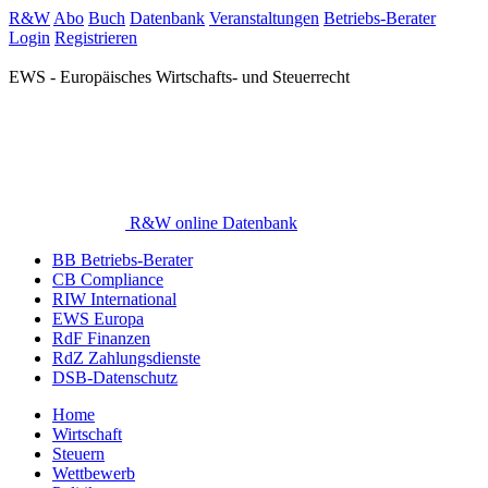
R&W
Abo
Buch
Datenbank
Veranstaltungen
Betriebs-Berater
Login
Registrieren
EWS - Europäisches Wirtschafts- und Steuerrecht
R&W online Datenbank
BB Betriebs-Berater
CB Compliance
RIW International
EWS Europa
RdF Finanzen
RdZ Zahlungsdienste
DSB-Datenschutz
Home
Wirtschaft
Steuern
Wettbewerb