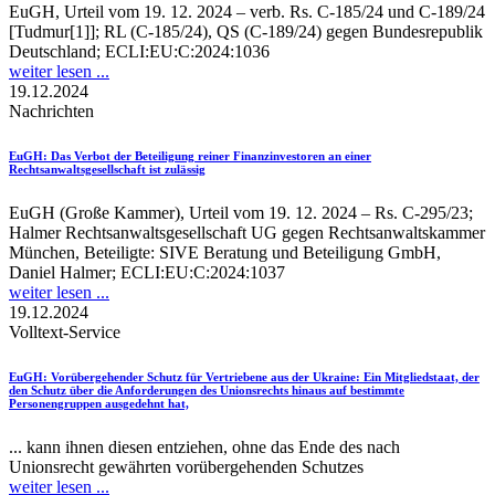
EuGH, Urteil vom 19. 12. 2024 – verb. Rs. C-185/24 und C-189/24
[Tudmur[1]]; RL (C-185/24), QS (C-189/24) gegen Bundesrepublik
Deutschland; ECLI:EU:C:2024:1036
weiter lesen ...
19.12.2024
Nachrichten
EuGH
: Das Verbot der Beteiligung reiner Finanzinvestoren an einer
Rechtsanwaltsgesellschaft ist zulässig
EuGH (Große Kammer), Urteil vom 19. 12. 2024 – Rs. C-295/23;
Halmer Rechtsanwaltsgesellschaft UG gegen Rechtsanwaltskammer
München, Beteiligte: SIVE Beratung und Beteiligung GmbH,
Daniel Halmer; ECLI:EU:C:2024:1037
weiter lesen ...
19.12.2024
Volltext-Service
EuGH
: Vorübergehender Schutz für Vertriebene aus der Ukraine: Ein Mitgliedstaat, der
den Schutz über die Anforderungen des Unionsrechts hinaus auf bestimmte
Personengruppen ausgedehnt hat,
... kann ihnen diesen entziehen, ohne das Ende des nach
Unionsrecht gewährten vorübergehenden Schutzes
weiter lesen ...