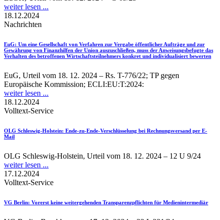
weiter lesen ...
18.12.2024
Nachrichten
EuG
: Um eine Gesellschaft von Verfahren zur Vergabe öffentlicher Aufträge und zur
Gewährung von Finanzhilfen der Union auszuschließen, muss der Anweisungsbefugte das
Verhalten des betroffenen Wirtschaftsteilnehmers konkret und individualisiert bewerten
EuG, Urteil vom 18. 12. 2024 – Rs. T-776/22; TP gegen
Europäische Kommission; ECLI:EU:T:2024:
weiter lesen ...
18.12.2024
Volltext-Service
OLG Schleswig-Holstein
: Ende-zu-Ende-Verschlüsselung bei Rechnungsversand per E-
Mail
OLG Schleswig-Holstein, Urteil vom 18. 12. 2024 – 12 U 9/24
weiter lesen ...
17.12.2024
Volltext-Service
VG Berlin
: Vorerst keine weitergehenden Transparenzpflichten für Medienintermediär