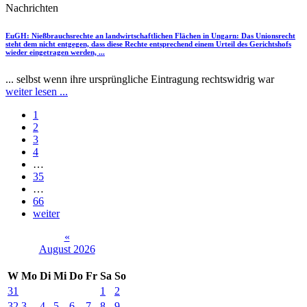
Nachrichten
EuGH
: Nießbrauchsrechte an landwirtschaftlichen Flächen in Ungarn: Das Unionsrecht
steht dem nicht entgegen, dass diese Rechte entsprechend einem Urteil des Gerichtshofs
wieder eingetragen werden, ...
... selbst wenn ihre ursprüngliche Eintragung rechtswidrig war
weiter lesen ...
1
2
3
4
…
35
…
66
weiter
«
August 2026
W
Mo
Di
Mi
Do
Fr
Sa
So
31
1
2
32
3
4
5
6
7
8
9