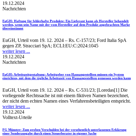
19.12.2024
Nachrichten
EuGH
: Haftung für fehlerhafte Produkte: Ein Lieferant kann als Hersteller behandelt
werden, wenn sein Name mit der vom Hersteller auf dem Produkt angebrachten Marke
übereinstimmt
EuGH, Urteil vom 19. 12. 2024 – Rs. C-157/23; Ford Italia SpA
gegen ZP, Stracciari SpA; ECLI:EU:C:2024:1045
weiter lesen ...
19.12.2024
Nachrichten
EuGH
: Arbeitszeitgestaltung: Arbeitgeber von Hausangestellten müssen ein System
einrichten, mit dem die tägliche Arbeitszeit von Hausangestellten gemessen werden kann
EuGH, Urteil vom 19. 12. 2024 – Rs. C-531/23; [Loredas[1] Die
vorliegende Rechtssache ist mit einem fiktiven Namen bezeichnet,
der nicht dem echten Namen eines Verfahrensbeteiligten entspricht.
weiter lesen ...
19.12.2024
Volltext-Urteile
FG Münster
: Zum groben Verschulden bei der versehentlich unterlassenen Erklärung
einer Sonderausgabe durch einen Steuerberater in eigener Sache