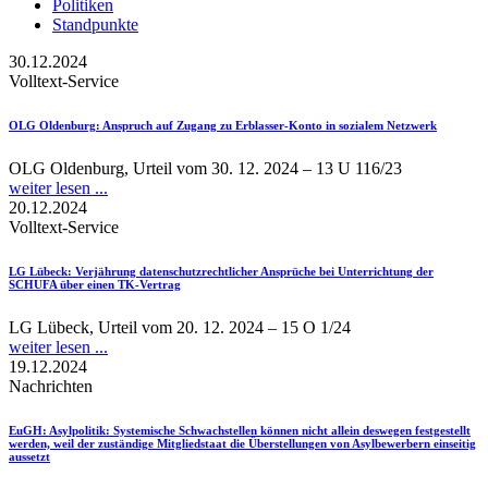
Politiken
Standpunkte
30.12.2024
Volltext-Service
OLG Oldenburg
: Anspruch auf Zugang zu Erblasser-Konto in sozialem Netzwerk
OLG Oldenburg, Urteil vom 30. 12. 2024 – 13 U 116/23
weiter lesen ...
20.12.2024
Volltext-Service
LG Lübeck
: Verjährung datenschutzrechtlicher Ansprüche bei Unterrichtung der
SCHUFA über einen TK-Vertrag
LG Lübeck, Urteil vom 20. 12. 2024 – 15 O 1/24
weiter lesen ...
19.12.2024
Nachrichten
EuGH
: Asylpolitik: Systemische Schwachstellen können nicht allein deswegen festgestellt
werden, weil der zuständige Mitgliedstaat die Überstellungen von Asylbewerbern einseitig
aussetzt