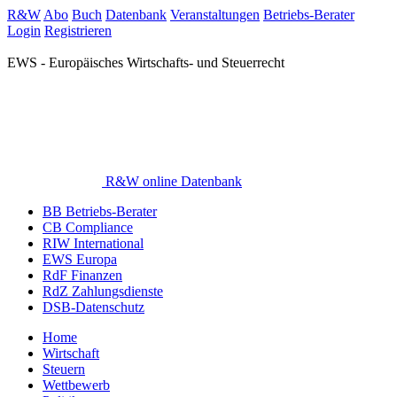
R&W
Abo
Buch
Datenbank
Veranstaltungen
Betriebs-Berater
Login
Registrieren
EWS - Europäisches Wirtschafts- und Steuerrecht
R&W online Datenbank
BB Betriebs-Berater
CB Compliance
RIW International
EWS Europa
RdF Finanzen
RdZ Zahlungsdienste
DSB-Datenschutz
Home
Wirtschaft
Steuern
Wettbewerb