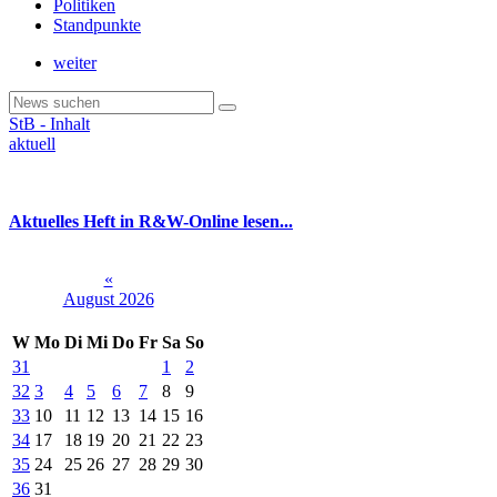
Politiken
Standpunkte
weiter
StB - Inhalt
aktuell
Aktuelles Heft in R&W-Online lesen...
«
August 2026
W
Mo
Di
Mi
Do
Fr
Sa
So
31
1
2
32
3
4
5
6
7
8
9
33
10
11
12
13
14
15
16
34
17
18
19
20
21
22
23
35
24
25
26
27
28
29
30
36
31