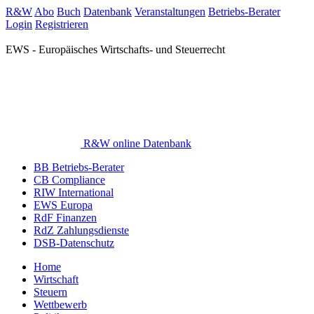
R&W
Abo
Buch
Datenbank
Veranstaltungen
Betriebs-Berater
Login
Registrieren
EWS - Europäisches Wirtschafts- und Steuerrecht
R&W online Datenbank
BB Betriebs-Berater
CB Compliance
RIW International
EWS Europa
RdF Finanzen
RdZ Zahlungsdienste
DSB-Datenschutz
Home
Wirtschaft
Steuern
Wettbewerb