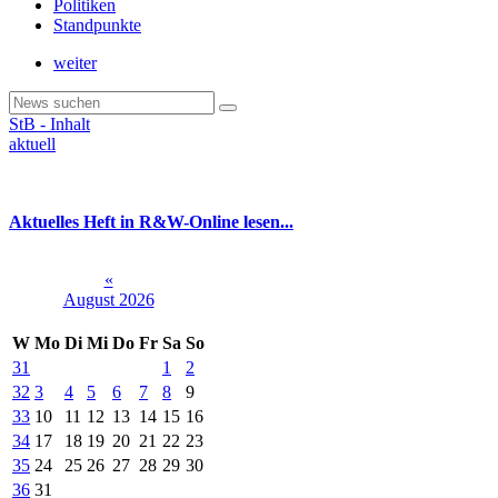
Politiken
Standpunkte
weiter
StB - Inhalt
aktuell
Aktuelles Heft in R&W-Online lesen...
«
August 2026
W
Mo
Di
Mi
Do
Fr
Sa
So
31
1
2
32
3
4
5
6
7
8
9
33
10
11
12
13
14
15
16
34
17
18
19
20
21
22
23
35
24
25
26
27
28
29
30
36
31