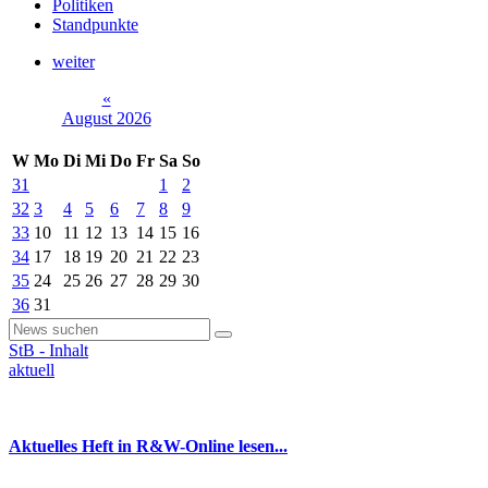
Politiken
Standpunkte
weiter
«
August 2026
W
Mo
Di
Mi
Do
Fr
Sa
So
31
1
2
32
3
4
5
6
7
8
9
33
10
11
12
13
14
15
16
34
17
18
19
20
21
22
23
35
24
25
26
27
28
29
30
36
31
StB - Inhalt
aktuell
Aktuelles Heft in R&W-Online lesen...